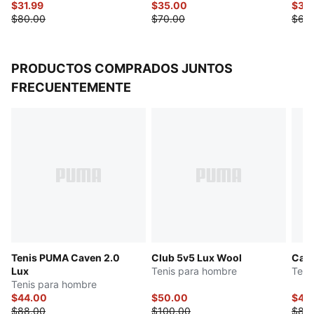
$31.99
$35.00
$34
$80.00
$70.00
$68
PRODUCTOS COMPRADOS JUNTOS
FRECUENTEMENTE
Tenis PUMA Caven 2.0
Club 5v5 Lux Wool
Cave
Lux
Tenis para hombre
Teni
Tenis para hombre
$44.00
$50.00
$44
$88.00
$100.00
$88