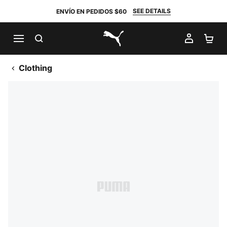
SEE DETAILS
ENVÍO EN PEDIDOS $60
BUSCAR
MI CUE
CA
PUMA.com
Clothing