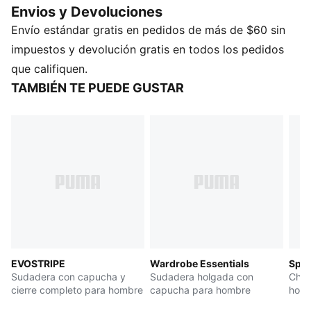
Envios y Devoluciones
increíble, sin importar lo que te depare el día.
Envío estándar gratis en pedidos de más de $60 sin
CARACTERÍSTICAS Y BENEFICIOS
Producto fabricado con al menos un 20% de
impuestos y devolución gratis en todos los pedidos
materiales reciclados
que califiquen.
DETALLES
TAMBIÉN TE PUEDE GUSTAR
Corte: Cuadrado
Material principal: Separador
Con capucha
Manga larga
Cierre: cierre completo
Largo: regular
Bolsillos: Bolsillo tipo canguro
EVOSTRIPE
Wardrobe Essentials
Spor
Sudadera con capucha y
Sudadera holgada con
Cham
cierre completo para hombre
capucha para hombre
hom