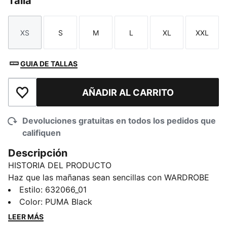
Talla
XS
S
M
L
XL
XXL
Talla
Talla
Talla
Talla
Talla
Talla
GUIA DE TALLAS
AÑADIR AL CARRITO
Añadir a la lista de deseos
Devoluciones gratuitas en todos los pedidos que
califiquen
Descripción
HISTORIA DEL PRODUCTO
Haz que las mañanas sean sencillas con WARDROBE
Essentials de PUMA. Estas son tus prendas
Estilo
:
632066_01
imprescindibles para los días ajetreados. Estas
Color
:
PUMA Black
prendas versátiles, que combinan un estilo retro con
LEER MÁS
un toque moderno, te harán sentir cómodo y verte