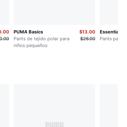
0.00
PUMA Basics
$13.00
Essentials
0.00
Pants de tejido polar para
$26.00
Pants para 
niños pequeños