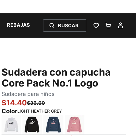
REBAJAS
BUSCAR
LISTA DE DESE
CARRITO 
MI C
Sudadera con capucha
Core Pack No.1 Logo
Sudadera para niños
$14.40
$36.00
Color
LIGHT HEATHER GREY
LIGHT HEATHER GREY
PUMA BLACK
DARK INDIGO
POISED PINK