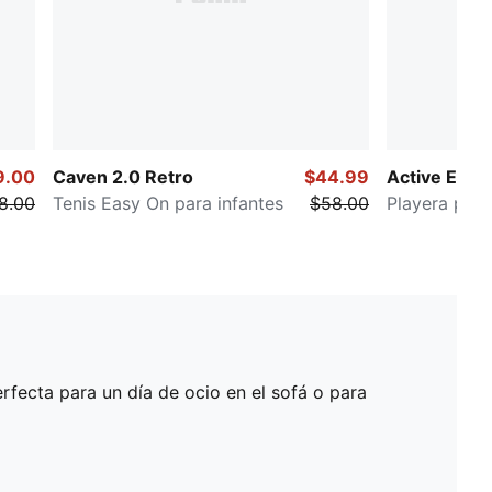
9.00
Caven 2.0 Retro
$44.99
Active Essen
8.00
Tenis Easy On para infantes
$58.00
Playera para
fecta para un día de ocio en el sofá o para