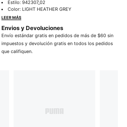
tu pequeño con esta versátil sudadera con capucha,
Estilo
:
942307_02
perfecta para un día de ocio en el sofá o para
Color
:
LIGHT HEATHER GREY
agregar una capa acogedora al visitar el parque.
LEER MÁS
DETALLES
Envios y Devoluciones
Detalles de la marca PUMA
Envío estándar gratis en pedidos de más de $60 sin
Mangas largas
Bolsa canguro
impuestos y devolución gratis en todos los pedidos
Puños acanalados
que califiquen.
60 % algodón, 40 % poliéster
PUMA Niños: Recomendado para niños de 4 a 8 años