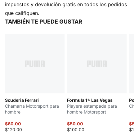
Corte relajado para una mayor comodidad durante
impuestos y devolución gratis en todos los pedidos
todo el día y una silueta inspirada en la moda urbana
que califiquen.
Mangas largas, material suave y acogedor y bolsillo
TAMBIÉN TE PUEDE GUSTAR
canguro para mayor funcionalidad y calidez
330 g/m², tejido de rizo francés
Con el emblemático logotipo de F1® para un look
atrevido y deportivo
Los gráficos estridentes y el logotipo de F1 aportan
energía y un estilo inspirado en el automovilismo
Scuderia Ferrari
Formula 1® Las Vegas
Pors
Chamarra Motorsport para
Playera estampada para
Cham
hombre
hombre Motorsport
$60.00
$50.00
$50
$120.00
$100.00
$100