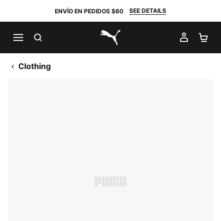
SEE DETAILS
ENVÍO EN PEDIDOS $60
BUSCAR
MI CUE
CA
PUMA.com
Clothing