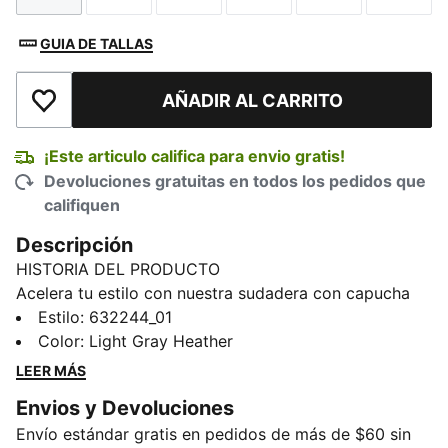
GUIA DE TALLAS
AÑADIR AL CARRITO
Añadir a la lista de deseos
¡Este articulo califica para envio gratis!
Devoluciones gratuitas en todos los pedidos que
califiquen
Descripción
HISTORIA DEL PRODUCTO
Acelera tu estilo con nuestra sudadera con capucha
F1® Racing. Con un corte relajado y gráficos
Estilo
:
632244_01
atrevidos, esta silueta urbana aporta vibraciones de
Color
:
Light Gray Heather
alta energía. Con los icónicos logotipos de F1® y
LEER MÁS
PUMA Cat, es tu prenda favorita para destacar y estar
Envios y Devoluciones
a la última moda sin esfuerzo.
Envío estándar gratis en pedidos de más de $60 sin
DETALLES