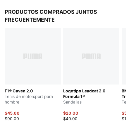
PRODUCTOS COMPRADOS JUNTOS
FRECUENTEMENTE
F1® Caven 2.0
Logotipo Leadcat 2.0
BMW
Tenis de motorsport para
Formula 1®
Trini
hombre
Sandalias
Teni
$45.00
$20.00
$51.
$90.00
$40.00
$103