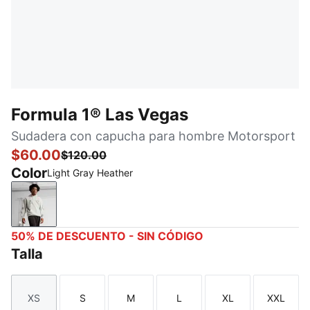
Formula 1® Las Vegas
Sudadera con capucha para hombre Motorsport
$60.00
$120.00
Color
Light Gray Heather
Light Gray Heather
50% DE DESCUENTO - SIN CÓDIGO
Talla
XS
S
M
L
XL
XXL
Talla
Talla
Talla
Talla
Talla
Talla