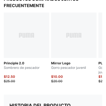
FRECUENTEMENTE
Principle 2.0
Mirror Logo
PUM
Sombrero de pescador
Gorro pescador juvenil
Gorr
juven
$12.50
$10.00
$10
$25.00
$20.00
$20.
HISTORIA DEL PRODUCTO