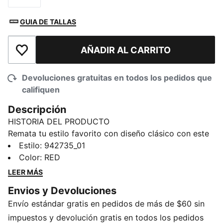
GUIA DE TALLAS
AÑADIR AL CARRITO
Añadir a la lista de deseos
Devoluciones gratuitas en todos los pedidos que
califiquen
Descripción
HISTORIA DEL PRODUCTO
Remata tu estilo favorito con diseño clásico con este
sombrero de pescador, confeccionado en algodón 100
Estilo
:
942735_01
% que se ajusta cómodamente. Los detalles de la
Color
:
RED
marca PUMA añaden un toque extra de frescura a tu
LEER MÁS
guardarropa, mientras que la silueta clásica de este
Envios y Devoluciones
sombrero atraerá todas las miradas.
Envío estándar gratis en pedidos de más de $60 sin
DETALLES
100 % algodón
impuestos y devolución gratis en todos los pedidos