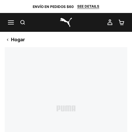
SEE DETAILS
ENVÍO EN PEDIDOS $60
BUSCAR
MI CUE
CA
PUMA.com
Hogar