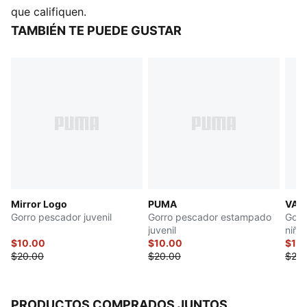
Unisex
que califiquen.
Detalles de la marca PUMA
TAMBIÉN TE PUEDE GUSTAR
Mirror Logo
PUMA
VAR
Gorro pescador juvenil
Gorro pescador estampado
Gorr
juvenil
niño
$10.00
$10.00
$10
$20.00
$20.00
$20.
PRODUCTOS COMPRADOS JUNTOS