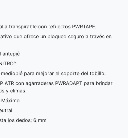
lla transpirable con refuerzos PWRTAPE
ativo que ofrece un bloqueo seguro a través en
l antepié
 NITRO™
l mediopié para mejorar el soporte del tobillo.
IP ATR con agarraderas PWRADAPT para brindar
os y climas
: Máximo
eutral
asta los dedos: 6 mm