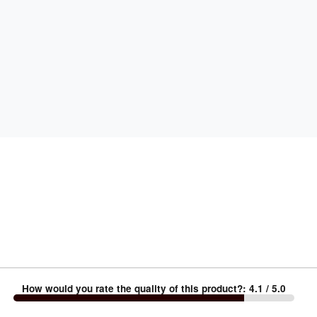
How would you rate the quality of this product?
:
4.1
/ 5.0