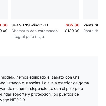
0.00
SEASONS windCELL
$65.00
Pants SEASO
0.00
Chamarra con estampado
$130.00
Pants de run
integral para mujer
el modelo, hemos equipado el zapato con una
quistando distancias. La suela exterior de goma
an de manera independiente con el piso para
indar soporte y protección; los puertos de
oyage NITRO 3.