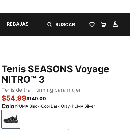
REBAJAS
BUSCAR
LISTA DE DESE
CARRITO 
MI C
Tenis SEASONS Voyage
NITRO™ 3
Tenis de trail running para mujer
$54.99
$140.00
Color
PUMA Black-Cool Dark Gray-PUMA Silver
PUMA Black-Cool Dark Gray-PUMA Silver