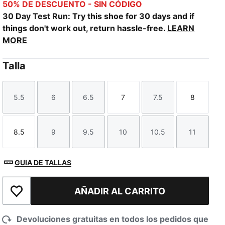
50% DE DESCUENTO - SIN CÓDIGO
30 Day Test Run: Try this shoe for 30 days and if
things don't work out, return hassle-free.
LEARN
MORE
Talla
5.5
6
6.5
7
7.5
8
Talla
Talla
Talla
Talla
Talla
Talla
8.5
9
9.5
10
10.5
11
Talla
Talla
Talla
Talla
Talla
Talla
GUIA DE TALLAS
AÑADIR AL CARRITO
Añadir a la lista de deseos
Devoluciones gratuitas en todos los pedidos que