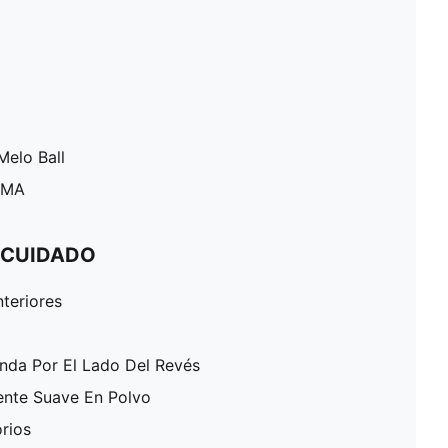
Melo Ball
PUMA
 CUIDADO
nteriores
enda Por El Lado Del Revés
ente Suave En Polvo
rios