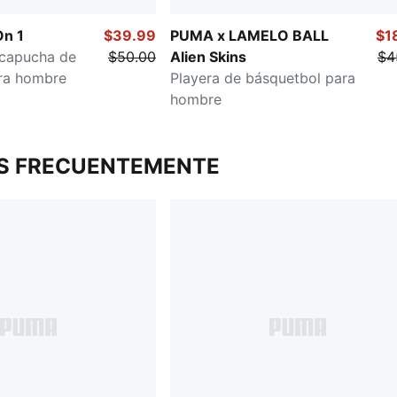
On 1
$39.99
PUMA x LAMELO BALL
$1
capucha de
$50.00
Alien Skins
$4
ra hombre
Playera de básquetbol para
hombre
S FRECUENTEMENTE