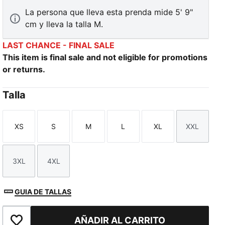
La persona que lleva esta prenda mide 5' 9"
cm y lleva la talla M.
LAST CHANCE - FINAL SALE
This item is final sale and not eligible for promotions
or returns.
Talla
XS
S
M
L
XL
XXL
Talla
Talla
Talla
Talla
Talla
Talla
3XL
4XL
Talla
Talla
GUIA DE TALLAS
AÑADIR AL CARRITO