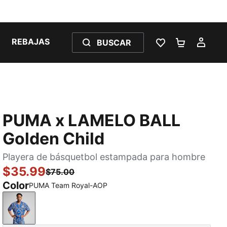
REBAJAS
BUSCAR
LISTA DE DESE
CARRITO 
MI C
PUMA x LAMELO BALL
Golden Child
Playera de básquetbol estampada para hombre
$35.99
$75.00
Color
PUMA Team Royal-AOP
PUMA Team Royal-AOP