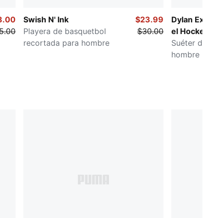
8.00
Swish N' Ink
$23.99
Dylan Exhibi
5.00
Playera de basquetbol
$30.00
el Hockey
recortada para hombre
Suéter de b
hombre