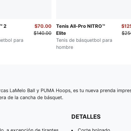
™ 2
$70.00
Tenis All-Pro NITRO™
$12
$140.00
Elite
$25
etbol para
Tenis de básquetbol para
hombre
rcas LaMelo Ball y PUMA Hoops, es tu nueva prenda impresc
era de la cancha de básquet.
DETALLES
o, a excepción de tirantes
Corte holgado