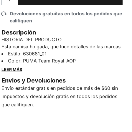
Añadir a la lista de deseos
Devoluciones gratuitas en todos los pedidos que
califiquen
Descripción
HISTORIA DEL PRODUCTO
Esta camisa holgada, que luce detalles de las marcas
LaMelo Ball y PUMA Hoops, es tu nueva prenda
Estilo
:
630681_01
imprescindible para estilo sin esfuerzo. Adueñate de
Color
:
PUMA Team Royal-AOP
una onda relajada y marca tendencia, dentro y fuera
LEER MÁS
de la cancha de básquet.
Envios y Devoluciones
CARACTERÍSTICAS Y BENEFICIOS
Envío estándar gratis en pedidos de más de $60 sin
Producto fabricado con material 100% reciclado, a
excepción de tirantes y decoraciones
impuestos y devolución gratis en todos los pedidos
DETALLES
que califiquen.
Corte holgado
Manga corta
Largo: Regular
Estampado integral