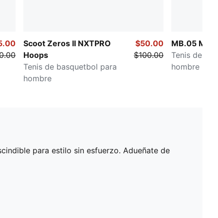
5.00
Scoot Zeros II NXTPRO
$50.00
MB.05 Melo
0.00
Hoops
$100.00
Tenis de bas
Tenis de basquetbol para
hombre
hombre
indible para estilo sin esfuerzo. Adueñate de