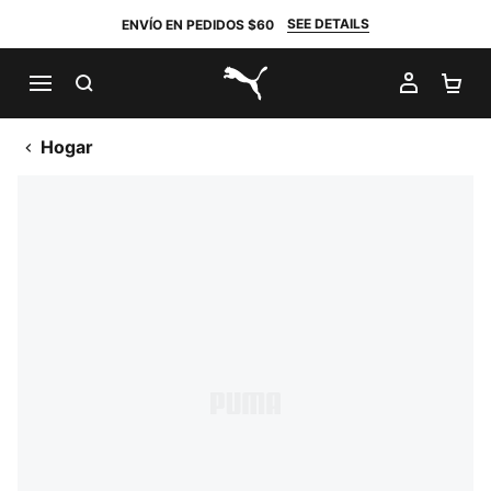
SEE DETAILS
ENVÍO EN PEDIDOS $60
BUSCAR
MI CUE
CA
PUMA.com
Hogar