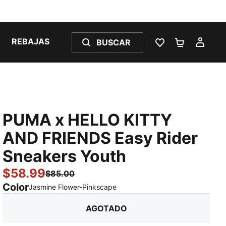
REBAJAS
BUSCAR
LISTA DE DESE
CARRITO 
MI C
PUMA x HELLO KITTY
AND FRIENDS Easy Rider
Sneakers Youth
$58.99
$85.00
Color
:
agotado
Jasmine Flower-Pinkscape
AGOTADO