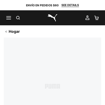
SEE DETAILS
ENVÍO EN PEDIDOS $60
BUSCAR
MI CUE
CA
PUMA.com
Hogar