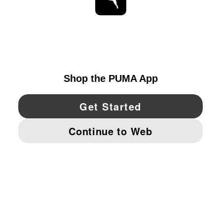
ESTAR AL DÍA
EXPLORAR
UNITED STATES
YouTube
Twitter
Pinterest
Instagram
Facebo
© PUMA NORTH AMERICA, INC.
IMPRINT AND LEGAL DATA