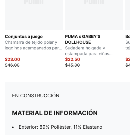
Conjuntos a juego
PUMA x GABBY'S
Bow 
Chamarra de tejido polar y
DOLLHOUSE
Suda
leggings acampanados para
Sudadera holgada y
tejid
infantes
estampada para niños
$23.00
pequeños
$22.50
$20
$46.00
$45.00
$40
EN CONSTRUCCIÓN
MATERIAL DE INFORMACIÓN
Exterior: 89% Poliéster, 11% Elastano