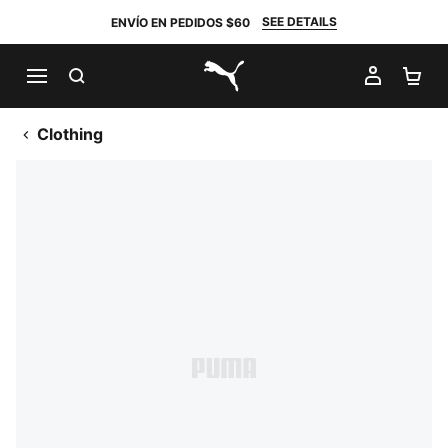
SEE DETAILS
ENVÍO EN PEDIDOS $60
BUSCAR
MI CUE
CA
PUMA.com
Clothing