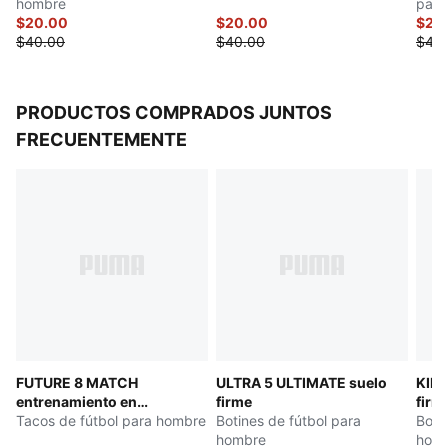
hombre
para
Logotipo CP en la pierna derecha
$20.00
$20.00
$22
$40.00
$40.00
$45
PRODUCTOS COMPRADOS JUNTOS
FRECUENTEMENTE
FUTURE 8 MATCH
ULTRA 5 ULTIMATE suelo
KING
entrenamiento en
firme
firme
interiores
Tacos de fútbol para hombre
Botines de fútbol para
Boti
hombre
hom