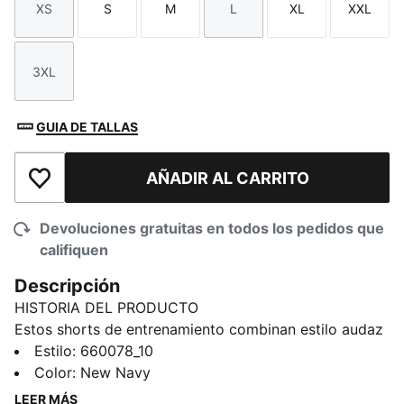
XS
S
M
L
XL
XXL
Talla
Talla
Talla
Talla
Talla
Talla
3XL
Talla
GUIA DE TALLAS
AÑADIR AL CARRITO
Añadir a la lista de deseos
Devoluciones gratuitas en todos los pedidos que
califiquen
Descripción
HISTORIA DEL PRODUCTO
Estos shorts de entrenamiento combinan estilo audaz
y rendimiento en esta exclusiva colección PUMA x CP.
Estilo
:
660078_10
Inspirado en el viaje de Christian Pulisic y en las botas
Color
:
New Navy
Ultra que lleva, estos shorts de entrenamiento
LEER MÁS