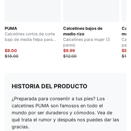
PUMA
Calcetines bajos de
Calc
Calcetines cortos de corte
medio rizo
medi
bajo de media felpa para
Calcetines para mujer (3
Calc
mujer (3 pares)
pares)
pare
$8.00
$9.99
$9.
$16.00
$12.00
$18.
HISTORIA DEL PRODUCTO
¿Preparada para consentir a tus pies? Los
calcetines PUMA son famosos en todo el
mundo por ser duraderos y cómodos. Vea de
qué trata el rumor y después nos puedes dar las
gracias.