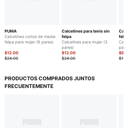
PUMA
Calcetines para tenis sin
Calc
Calcetines cortos de media
felpa
felp
felpa para mujer (6 pares)
Calcetines para mujer (3
Calc
pares)
pare
$12.00
$12.00
$9.
$24.00
$24.00
$18.
PRODUCTOS COMPRADOS JUNTOS
FRECUENTEMENTE