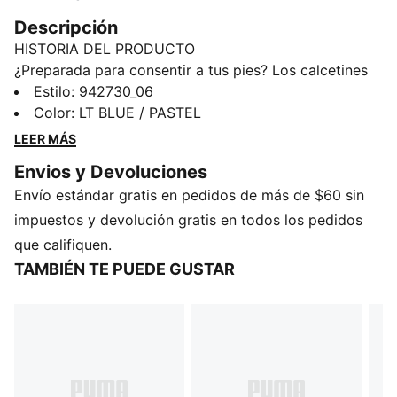
Descripción
HISTORIA DEL PRODUCTO
¿Preparada para consentir a tus pies? Los calcetines
PUMA son famosos en todo el mundo por ser
Estilo
:
942730_06
duraderos y cómodos. Vea de qué trata el rumor y
Color
:
LT BLUE / PASTEL
después nos puedes dar las gracias.
LEER MÁS
DETALLES
Envios y Devoluciones
94 % nailon, 6 % elastano
Envío estándar gratis en pedidos de más de $60 sin
Detalles de la marca PUMA
Contiene 6 pares de calcetines
impuestos y devolución gratis en todos los pedidos
que califiquen.
TAMBIÉN TE PUEDE GUSTAR