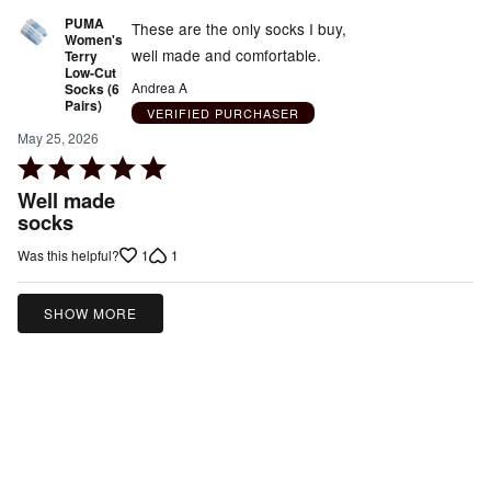
PUMA
These are the only socks I buy,
Women's
well made and comfortable.
Terry
Low-Cut
Andrea A
Socks (6
Pairs)
VERIFIED PURCHASER
May 25, 2026
Rated
5
Well made
out
socks
of
1
1
Was this helpful?
5
SHOW MORE