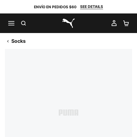
SEE DETAILS
ENVÍO EN PEDIDOS $60
BUSCAR
MI CUE
CA
PUMA.com
Socks