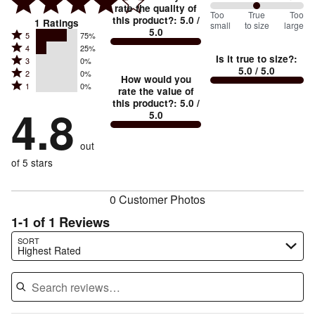
rate the quality of
100
Too
%
True
Too
this product?
:
5.0
/
1
Ratings
small
to size
large
5.0
between
Rated
5
75%
Rated
Too
4
25%
5
Is it true to size?
:
Rated
3
0%
4
small
stars
5.0
/ 5.0
Rated
2
0%
3
stars
How would you
by
and
Rated
1
0%
2
stars
rate the value of
by
75%
True
1
this product?
:
5.0
/
stars
by
4.8
25%
of
5.0
stars
to
by
0%
of
reviewers
by
size
0%
of
reviewers
out
0%
of
reviewers
of
of 5 stars
reviewers
reviewers
0 Customer Photos
1-1 of 1 Reviews
Search reviews…
SORT
Highest Rated