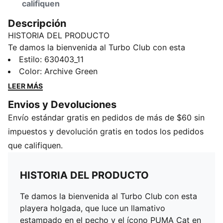
califiquen
Descripción
HISTORIA DEL PRODUCTO
Te damos la bienvenida al Turbo Club con esta
playera holgada, que luce un llamativo estampado en
Estilo
:
630403_11
el pecho y el ícono PUMA Cat en la manga derecha.
Color
:
Archive Green
Celebra al icónico Porsche 911 Turbo Cabriolet en
LEER MÁS
cada uso y deja que tu estilo ruja con el toque
Envios y Devoluciones
dinámico de PUMA.
Envío estándar gratis en pedidos de más de $60 sin
DETALLES
Corte holgado
impuestos y devolución gratis en todos los pedidos
Jersey de algodón
que califiquen.
Largo: Regular
Cuello redondo
HISTORIA DEL PRODUCTO
Manga corta
Detalles de las marcas Porsche y PUMA
Te damos la bienvenida al Turbo Club con esta
playera holgada, que luce un llamativo
estampado en el pecho y el ícono PUMA Cat en