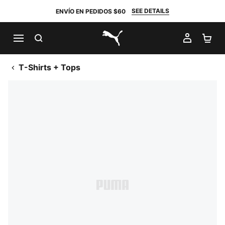
SEE DETAILS
ENVÍO EN PEDIDOS $60
BUSCAR
MI CUE
CA
PUMA.com
T-Shirts + Tops