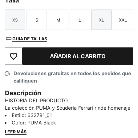
Talla
XS
S
M
L
XL
XXL
Talla
Talla
Talla
Talla
Talla
Talla
GUIA DE TALLAS
AÑADIR AL CARRITO
Añadir a la lista de deseos
Devoluciones gratuitas en todos los pedidos que
califiquen
Descripción
HISTORIA DEL PRODUCTO
La colección PUMA y Scuderia Ferrari rinde homenaje
a la excelencia en el automovilismo y al legendario
Estilo
:
632781_01
legado de Ferrari en las pistas. Esta línea de calzado,
Color
:
PUMA Black
ropa y accesorios mezcla estilo, comodidad y
LEER MÁS
rendimiento con los colores y detalles icónicos de la