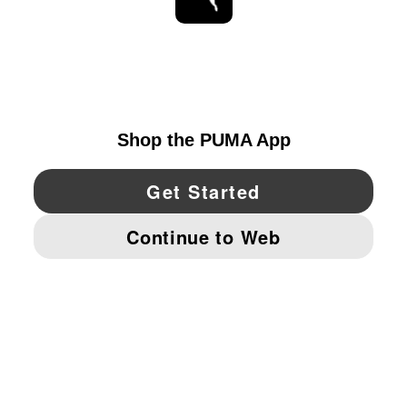
ESTAR AL DÍA
EXPLORAR
UNITED STATES
YouTube
Twitter
Pinterest
Instagram
Facebo
© PUMA NORTH AMERICA, INC.
IMPRINT AND LEGAL DATA