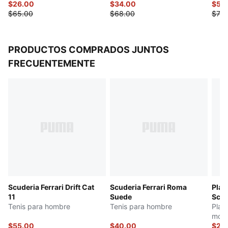
$26.00
$34.00
$59
$65.00
$68.00
$75.
PRODUCTOS COMPRADOS JUNTOS
FRECUENTEMENTE
Scuderia Ferrari Drift Cat
Scuderia Ferrari Roma
Play
11
Suede
Scud
Tenis para hombre
Tenis para hombre
Play
moto
$55.00
$40.00
$26