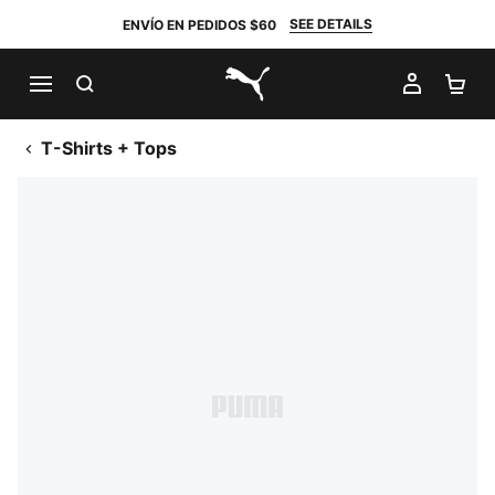
SEE DETAILS
ENVÍO EN PEDIDOS $60
BUSCAR
MI CUE
CA
PUMA.com
T-Shirts + Tops