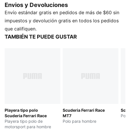
Envios y Devoluciones
Scuderia Ferrari, para que puedas llevar contigo el
Envío estándar gratis en pedidos de más de $60 sin
legado de Ferrari vayas donde vayas.
CARACTERÍSTICAS Y BENEFICIOS
impuestos y devolución gratis en todos los pedidos
Producto fabricado con al menos un 20 % de
que califiquen.
materiales reciclados
TAMBIÉN TE PUEDE GUSTAR
DETALLES
Corte: regular
Material principal: piqué
Cuello: con cuello
Manga corta
Cierre: Cierre de un cuarto
Largo: regular
Detalles de la marca Scuderia Ferrari y PUMA
Playera tipo polo
Scuderia Ferrari Race
Scud
Scuderia Ferrari Race
MT7
Polo
Playera tipo polo de
Polo para hombre
motorsport para hombre