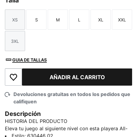
Talla
XS
S
M
L
XL
XXL
Talla
Talla
Talla
Talla
Talla
Talla
3XL
Talla
GUIA DE TALLAS
AÑADIR AL CARRITO
Añadir a la lista de deseos
Devoluciones gratuitas en todos los pedidos que
califiquen
Descripción
HISTORIA DEL PRODUCTO
Eleva tu juego al siguiente nivel con esta playera All-
Pro. Diseñada para el juego de alta intensidad sobre la
Estilo
:
630446_02