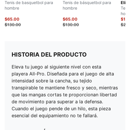
Tenis de basquetbol para
Tenis de básquetbol para
Elite
hombre
hombre
Teni
hom
$65.00
$65.00
$12
$130.00
$130.00
$25
HISTORIA DEL PRODUCTO
Eleva tu juego al siguiente nivel con esta
playera All-Pro. Diseñada para el juego de alta
intensidad sobre la cancha, su tejido
transpirable te mantiene fresco y seco, mientras
que las mangas cortas te proporcionan libertad
de movimiento para superar a la defensa.
Cuando el juego pende de un hilo, esta pieza
esencial del equipamiento no te fallará.