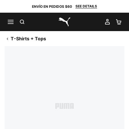
SEE DETAILS
ENVÍO EN PEDIDOS $60
BUSCAR
MI CUE
CA
PUMA.com
T-Shirts + Tops