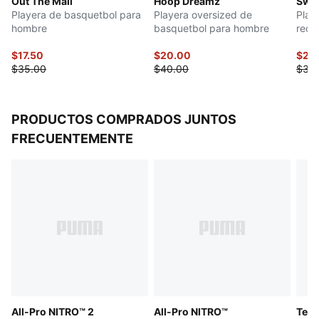
Out The Mail
Hoop Dreamz
Swis
Playera de basquetbol para
Playera oversized de
Play
hombre
basquetbol para hombre
reco
$17.50
$20.00
$23
$35.00
$40.00
$30
PRODUCTOS COMPRADOS JUNTOS
FRECUENTEMENTE
All-Pro NITRO™ 2
All-Pro NITRO™
Teni