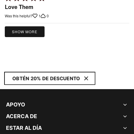
5
Love Them
out
1
0
Was this helpful?
of
5
SHOW MORE
OBTÉN 20% DE DESCUENTO
APOYO
ACERCA DE
ESTAR AL DÍA