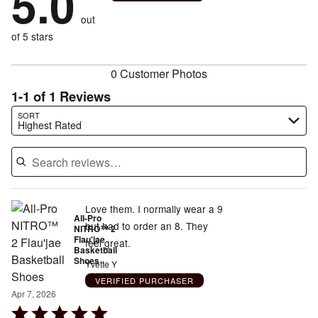
5.0
reviewers
by
size
0%
of
reviewers
out
0%
of
reviewers
of
of 5 stars
reviewers
reviewers
0 Customer Photos
1-1 of 1 Reviews
Search reviews…
SORT
Highest Rated
Love them. I normally wear a 9
All-Pro
but had to order an 8. They
NITRO™ 2
Flau'jae
feel great.
Basketball
Shoes
Yvette Y
VERIFIED PURCHASER
Apr 7, 2026
Rated