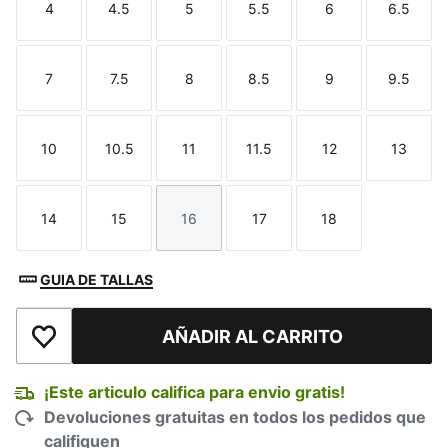
4
4.5
5
5.5
6
6.5
Talla
Talla
Talla
Talla
Talla
Talla
7
7.5
8
8.5
9
9.5
Talla
Talla
Talla
Talla
Talla
Talla
10
10.5
11
11.5
12
13
Talla
Talla
Talla
Talla
Talla
Talla
14
15
16
17
18
Talla
Talla
Talla
Talla
Talla
GUIA DE TALLAS
AÑADIR AL CARRITO
Añadir a la lista de deseos
¡Este articulo califica para envio gratis!
Devoluciones gratuitas en todos los pedidos que
califiquen