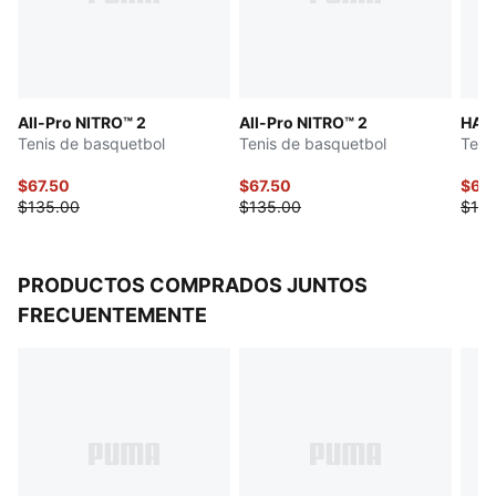
PWRTAPE SQD: Refuerzo focalizado que estabiliza al
pie dentro del calzado, sin interferir con la agilidad y
libertad de movimiento
DETALLES
All-Pro NITRO™ 2
All-Pro NITRO™ 2
HALI
Calce regular
Tenis de basquetbol
Tenis de basquetbol
Teni
Empeine redondeado
Con cordones
$67.50
$67.50
$65
Talón plano
$135.00
$135.00
$130
PRODUCTOS COMPRADOS JUNTOS
FRECUENTEMENTE