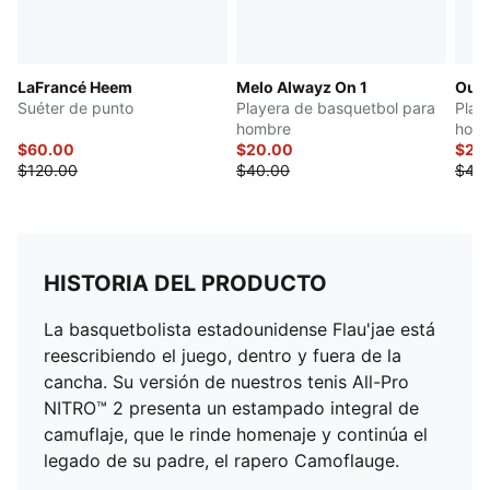
LaFrancé Heem
Melo Alwayz On 1
Out 
Suéter de punto
Playera de basquetbol para
Play
hombre
hom
$60.00
$20.00
$20
$120.00
$40.00
$40
HISTORIA DEL PRODUCTO
La basquetbolista estadounidense Flau'jae está
reescribiendo el juego, dentro y fuera de la
cancha. Su versión de nuestros tenis All-Pro
NITRO™ 2 presenta un estampado integral de
camuflaje, que le rinde homenaje y continúa el
legado de su padre, el rapero Camoflauge.