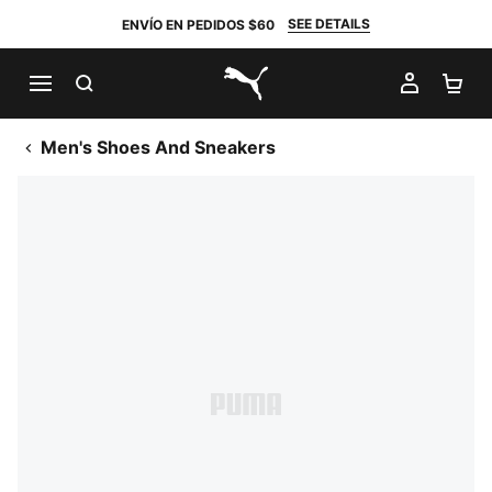
SEE DETAILS
ENVÍO EN PEDIDOS $60
BUSCAR
MI CUE
CA
PUMA.com
Men's Shoes And Sneakers