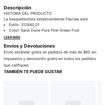
Descripción
HISTORIA DEL PRODUCTO
La basquetbolista estadounidense Flau'jae está
reescribiendo el juego, dentro y fuera de la cancha. Su
Estilo
:
312840_01
versión de nuestros tenis All-Pro NITRO™ 2 presenta
Color
:
Sand Dune-Pure Pink-Green Fruit
un estampado integral de camuflaje, que le rinde
LEER MÁS
homenaje y continúa el legado de su padre, el rapero
Envios y Devoluciones
Camoflauge.
Envío estándar gratis en pedidos de más de $60 sin
CARACTERÍSTICAS Y BENEFICIOS
Cubierta fabricada con al menos un 20% de
impuestos y devolución gratis en todos los pedidos
materiales reciclados
que califiquen.
NITRO™ SQD: Entresuela doble, con una suave capa
TAMBIÉN TE PUEDE GUSTAR
interior de gomaespuma NITRO™, para amortiguación
y capacidad de respuesta, y una capa exterior firme
de gomaespuma NITRO™, para mayor estabilidad
lateral en movimientos multi-direccionales
PUMAGRIP: Suela de goma de alta duración que
proporciona la mejor tracción en múltiples superficies