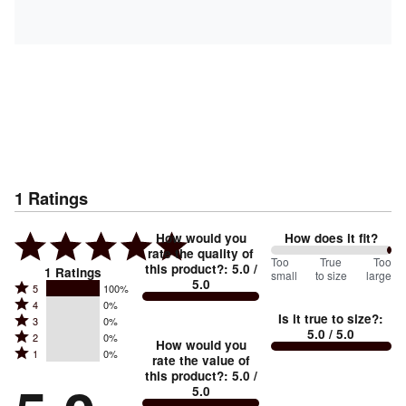
1
Ratings
How would you
How does it fit?
rate the quality of
200
Too
%
True
Too
this product?
:
5.0
/
1
Ratings
small
to size
large
5.0
between
Rated
5
100%
Rated
Too
4
0%
5
Is it true to size?
:
Rated
3
0%
4
small
stars
5.0
/ 5.0
Rated
2
0%
3
stars
How would you
by
and
Rated
1
0%
2
stars
rate the value of
by
100%
True
1
this product?
:
5.0
/
stars
by
0%
of
5.0
stars
to
by
0%
of