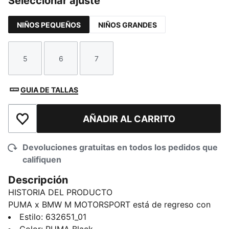
Seleccionar ajuste
NIÑOS PEQUEÑOS
NIÑOS GRANDES
5
6
7
Talla
Talla
Talla
GUIA DE TALLAS
AÑADIR AL CARRITO
Añadir a la lista de deseos
Devoluciones gratuitas en todos los pedidos que
califiquen
Descripción
HISTORIA DEL PRODUCTO
PUMA x BMW M MOTORSPORT está de regreso con
una colección inspirada en la más reciente evolución
Estilo
:
632651_01