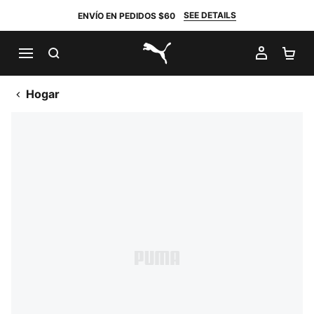
SEE DETAILS
ENVÍO EN PEDIDOS $60
BUSCAR
MI CUE
CA
PUMA.com
Hogar