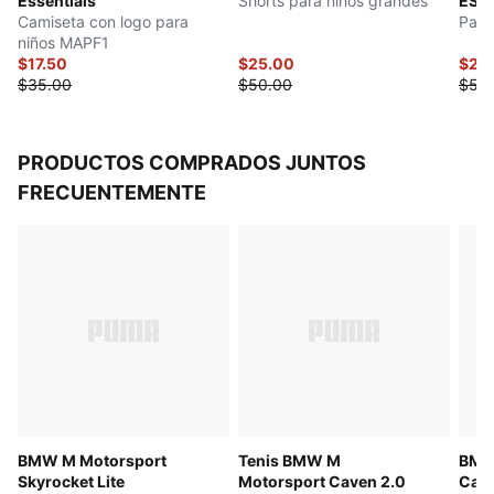
Essentials
Shorts para niños grandes
ESS
Camiseta con logo para
Pant
niños MAPF1
$17.50
$25.00
$27.
$35.00
$50.00
$55
PRODUCTOS COMPRADOS JUNTOS
FRECUENTEMENTE
BMW M Motorsport
Tenis BMW M
BMW
Skyrocket Lite
Motorsport Caven 2.0
Cave