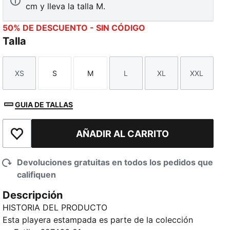
cm y lleva la talla M.
50% DE DESCUENTO - SIN CÓDIGO
Talla
XS
S
M
L
XL
XXL
Talla
Talla
Talla
Talla
Talla
Talla
GUIA DE TALLAS
AÑADIR AL CARRITO
Añadir a la lista de deseos
Devoluciones gratuitas en todos los pedidos que
califiquen
Descripción
HISTORIA DEL PRODUCTO
Esta playera estampada es parte de la colección