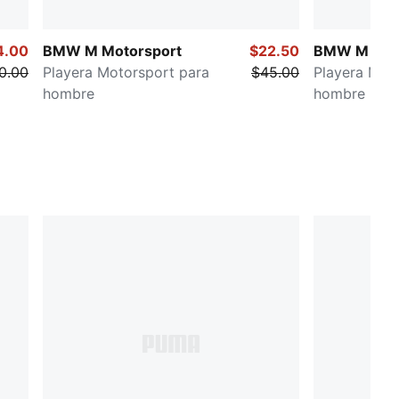
4.00
BMW M Motorsport
$22.50
BMW M Mot
0.00
Playera Motorsport para
$45.00
Playera Mot
hombre
hombre