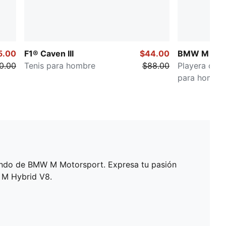
5.00
F1® Caven III
$44.00
BMW M Mot
0.00
Tenis para hombre
$88.00
Playera con 
para hombr
undo de BMW M Motorsport. Expresa tu pasión
W M Hybrid V8.