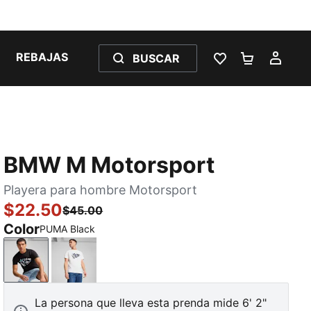
REBAJAS
BUSCAR
LISTA DE DESE
CARRITO 
MI C
BMW M Motorsport
Playera para hombre Motorsport
$22.50
$45.00
Color
PUMA Black
PUMA Black
PUMA White
La persona que lleva esta prenda mide 6' 2"