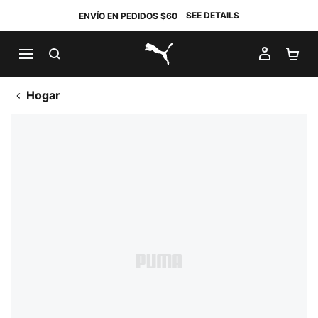
SEE DETAILS
ENVÍO EN PEDIDOS $60
BUSCAR
MI CUE
CA
PUMA.com
Hogar