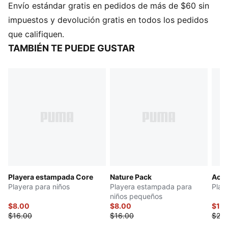
Envío estándar gratis en pedidos de más de $60 sin
pequeñas leyendas en formación.
impuestos y devolución gratis en todos los pedidos
que califiquen.
TAMBIÉN TE PUEDE GUSTAR
Playera estampada Core
Nature Pack
Acti
Playera para niños
Playera estampada para
Play
niños pequeños
$8.00
$8.00
$10
$16.00
$16.00
$20.