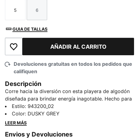
5
6
Talla
Talla
GUIA DE TALLAS
AÑADIR AL CARRITO
Añadir a la lista de deseos
Devoluciones gratuitas en todos los pedidos que
califiquen
Descripción
Corre hacia la diversión con esta playera de algodón
diseñada para brindar energía inagotable. Hecho para
los campeones de preescolar, es suave, transpirable y
Estilo
:
943200_02
perfecto para aventuras activas. Desde la creatividad
Color
:
DUSKY GREY
en el aula hasta los juegos en el parque, esta prenda
LEER MÁS
favorita de PUMA se adapta a cada movimiento. Estilo
Envios y Devoluciones
deportivo y comodidad durante todo el día para las