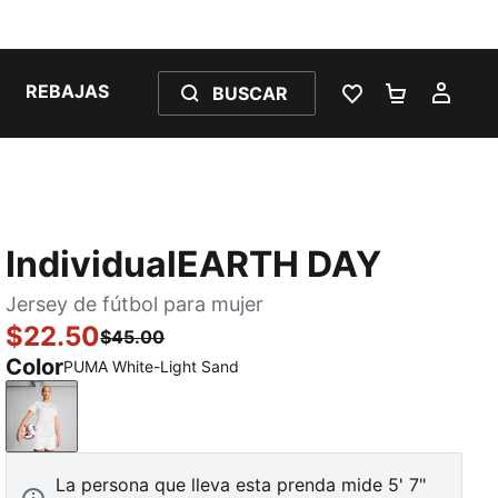
REBAJAS
BUSCAR
LISTA DE DESE
CARRITO 
MI C
IndividualEARTH DAY
Jersey de fútbol para mujer
$22.50
$45.00
Color
PUMA White-Light Sand
PUMA White-Light Sand
La persona que lleva esta prenda mide 5' 7"