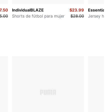
7.50
IndividualBLAZE
$23.99
Essentials
5.00
Shorts de fútbol para mujer
$28.00
Jersey holg