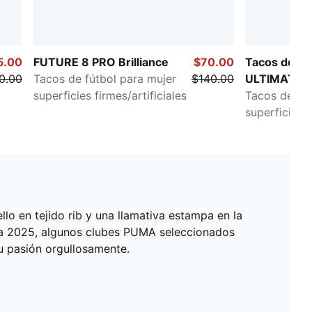
5.00
FUTURE 8 PRO Brilliance
$70.00
Tacos de fú
0.00
Tacos de fútbol para mujer
$140.00
ULTIMATE
superficies firmes/artificiales
Tacos de fút
superficies f
lo en tejido rib y una llamativa estampa en la
erra 2025, algunos clubes PUMA seleccionados
u pasión orgullosamente.