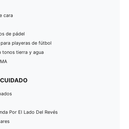
e cara
os de pádel
para playeras de fútbol
 tonos tierra y agua
PUMA
 CUIDADO
pados
enda Por El Lado Del Revés
lares