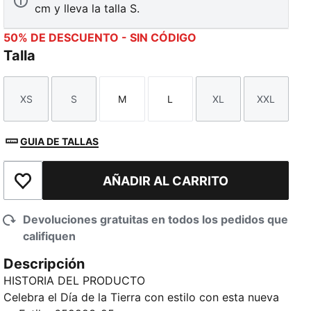
cm y lleva la talla S.
50% DE DESCUENTO - SIN CÓDIGO
Talla
XS
S
M
L
XL
XXL
Talla
Talla
Talla
Talla
Talla
Talla
GUIA DE TALLAS
AÑADIR AL CARRITO
Añadir a la lista de deseos
Devoluciones gratuitas en todos los pedidos que
califiquen
Descripción
HISTORIA DEL PRODUCTO
Celebra el Día de la Tierra con estilo con esta nueva