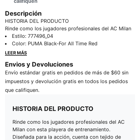
califiquen
Descripción
HISTORIA DEL PRODUCTO
Rinde como los jugadores profesionales del AC Milan
con esta playera de entrenamiento. Diseñada para la
Estilo
:
777496_04
acción, cuenta con tejido de malla estratégicamente
Color
:
PUMA Black-For All Time Red
colocado y tecnología dryCELL, que absorbe la
LEER MÁS
humedad para mantenerte fresco, cómodo y seco. El
Envios y Devoluciones
escudo del club en el pecho te permite mostrar tu
Envío estándar gratis en pedidos de más de $60 sin
pasión por el equipo italiano.
CARACTERÍSTICAS Y BENEFICIOS
impuestos y devolución gratis en todos los pedidos
dryCELL: Tecnología de alto rendimiento, diseñada
que califiquen.
para absorber la humedad del cuerpo y mantenerte
libre de sudor durante el ejercicio
HISTORIA DEL PRODUCTO
Producto fabricado con material 100% reciclado, a
excepción de ribetes y decoraciones
Rinde como los jugadores profesionales del AC
DETALLES
Milan con esta playera de entrenamiento.
Corte semi-ajustado
Diseñada para la acción, cuenta con tejido de