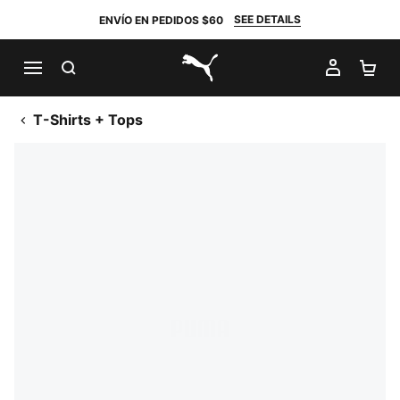
SEE DETAILS
ENVÍO EN PEDIDOS $60
BUSCAR
MI CUE
CA
PUMA.com
T-Shirts + Tops