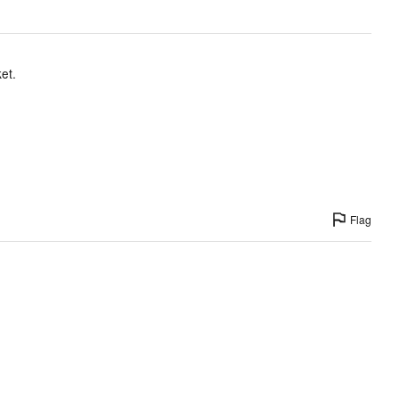
et.
Flag