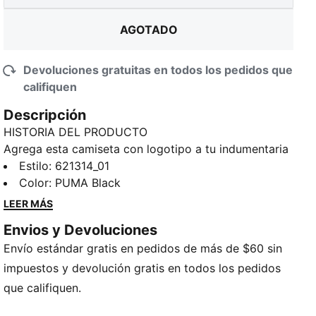
AGOTADO
Devoluciones gratuitas en todos los pedidos que
califiquen
Descripción
HISTORIA DEL PRODUCTO
Agrega esta camiseta con logotipo a tu indumentaria
esencial de BMW M Motorsport y mantente listo para
Estilo
:
621314_01
la pista. La camiseta de ajuste regular para hombre
Color
:
PUMA Black
viene en colores por temporada; celebra el poder y la
LEER MÁS
agilidad de BMW con la insignia BMW M Motorsport.
Envios y Devoluciones
CARACTERÍSTICAS + BENEFICIOS
Envío estándar gratis en pedidos de más de $60 sin
Hecho con al menos un 20 % de algodón reciclado
como un paso hacia un futuro mejor.
impuestos y devolución gratis en todos los pedidos
DETALLES
que califiquen.
Ajuste regular