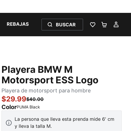
REBAJAS
BUSCAR
LISTA DE DESE
CARRITO 
MI C
Playera BMW M
Motorsport ESS Logo
Playera de motorsport para hombre
$29.99
$40.00
Color
:
agotado
PUMA Black
La persona que lleva esta prenda mide 6' cm
y lleva la talla M.