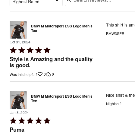
Highest Rated
Search reviews…
This shirt is a
BMW M Motorsport ESS Logo Men's
Tee
BMW3SER
Oct 31, 2024
Rated
5
Style is Amazing and the quality
out
is good.
of
0
0
Was this helpful?
5
Nice shirt & th
BMW M Motorsport ESS Logo Men's
Tee
Nightshift
Jan 8, 2024
Rated
5
Puma
out