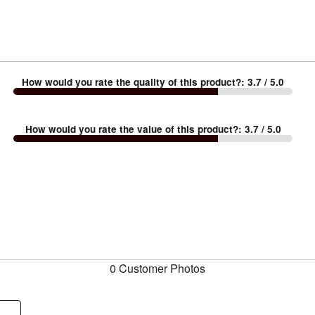
How would you rate the quality of this product?
:
3.7
/ 5.0
How would you rate the value of this product?
:
3.7
/ 5.0
0 Customer Photos