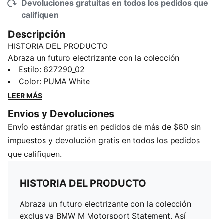
Devoluciones gratuitas en todos los pedidos que
califiquen
Descripción
HISTORIA DEL PRODUCTO
Abraza un futuro electrizante con la colección
exclusiva BMW M Motorsport Statement. Así como el
Estilo
:
627290_02
BMW M Hybrid V8 combina potencia y
Color
:
PUMA White
sustentabilidad, esta cuidada selección de prendas
LEER MÁS
representa la combinación perfecta de moda e
Envios y Devoluciones
innovación. Esta versátil playera presenta detalles
Envío estándar gratis en pedidos de más de $60 sin
inspirados en el famoso auto, un corte holgado y
hombros caídos.
impuestos y devolución gratis en todos los pedidos
CARACTERÍSTICAS Y BENEFICIOS
que califiquen.
Producto fabricado con al menos un 20% de algodón
reciclado
HISTORIA DEL PRODUCTO
DETALLES
Corte holgado
Abraza un futuro electrizante con la colección
Cuello redondo semi-alto, acanalado
exclusiva BMW M Motorsport Statement. Así