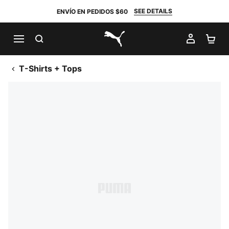
SEE DETAILS
ENVÍO EN PEDIDOS $60
BUSCAR
MI CUE
CA
PUMA.com
T-Shirts + Tops