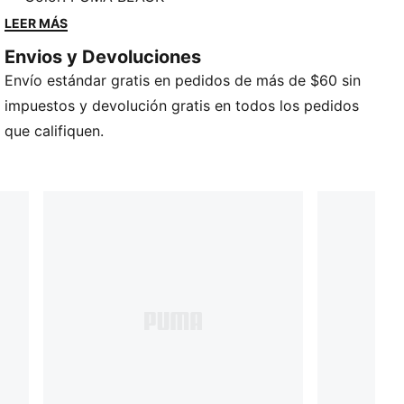
Diseñado para ofrecer comodidad y estilo, este pants
LEER MÁS
aporta la energía clásica de PUMA a los pequeños
Envios y Devoluciones
campeones en formación.
Envío estándar gratis en pedidos de más de $60 sin
impuestos y devolución gratis en todos los pedidos
que califiquen.