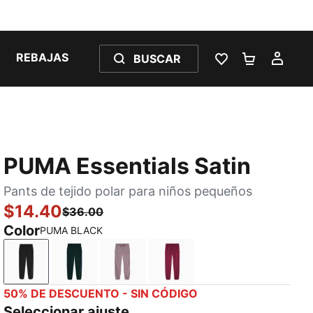
REBAJAS
BUSCAR
LISTA DE DESE
CARRITO 
MI C
PUMA Essentials Satin
Pants de tejido polar para niños pequeños
$14.40
$36.00
Color
PUMA BLACK
PUMA BLACK
GREEN TERRAIN
PLUM JAM
BERRY
50% DE DESCUENTO - SIN CÓDIGO
Seleccionar ajuste