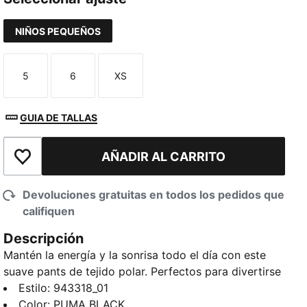
NIÑOS PEQUEÑOS
5
6
XS
Talla
Talla
Talla
GUIA DE TALLAS
AÑADIR AL CARRITO
Añadir a la lista de deseos
Devoluciones gratuitas en todos los pedidos que
califiquen
Descripción
Mantén la energía y la sonrisa todo el día con este
suave pants de tejido polar. Perfectos para divertirse
en el parque o pasar un rato agradable, su corte
Estilo
:
943318_01
holgado y su cintura elástica facilitan su uso.
Color
:
PUMA BLACK