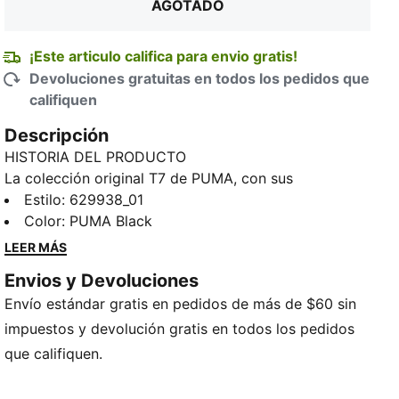
AGOTADO
¡Este articulo califica para envio gratis!
Devoluciones gratuitas en todos los pedidos que
califiquen
Descripción
HISTORIA DEL PRODUCTO
La colección original T7 de PUMA, con sus
características tiras de 7cm, se inspiró en las pistas
Estilo
:
629938_01
de atletismo y rápidamente se hizo tan popular en las
Color
:
PUMA Black
calles como en los entrenamientos. Hoy, estas
LEER MÁS
clásicas prendas han sido reinventadas con un look
Envios y Devoluciones
contemporáneo. Estos pantalones T7 presentan un
Envío estándar gratis en pedidos de más de $60 sin
corte holgado, detalles bordados y una cintura
elástica con cordón interno para un ajuste
impuestos y devolución gratis en todos los pedidos
personalizado.
que califiquen.
CARACTERÍSTICAS Y BENEFICIOS
Producto fabricado con al menos un 30% de