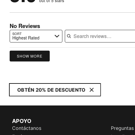
out of 5 stars
0%
of
reviewers
of
reviewers
reviewers
No Reviews
SORT
Highest Rated
Search reviews…
SHOW MORE
OBTÉN 20% DE DESCUENTO
APOYO
Contáctanos
Preguntas