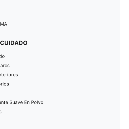
PUMA
 CUIDADO
ado
lares
nteriores
rios
ente Suave En Polvo
s