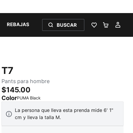
REBAJAS
BUSCAR
LISTA DE DESE
CARRITO 
MI C
T7
Pants para hombre
$145.00
Color
:
agotado
PUMA Black
La persona que lleva esta prenda mide 6' 1"
cm y lleva la talla M.