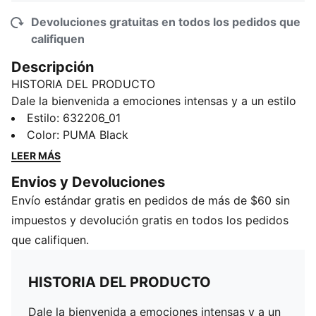
Devoluciones gratuitas en todos los pedidos que
califiquen
Descripción
HISTORIA DEL PRODUCTO
Dale la bienvenida a emociones intensas y a un estilo
aún mayor con la colección Moody Cat de PUMA para
Estilo
:
632206_01
niños: divertida, audaz y con mucha personalidad.
Color
:
PUMA Black
Con diseños divertidos, es ideal para los más
LEER MÁS
pequeños a quienes les encanta destacarse y expresar
Envios y Devoluciones
cada emoción.
Envío estándar gratis en pedidos de más de $60 sin
CARACTERÍSTICAS Y BENEFICIOS
Producto fabricado con al menos un 20% de algodón
impuestos y devolución gratis en todos los pedidos
reciclado
que califiquen.
DETALLES
Corte: holgado
HISTORIA DEL PRODUCTO
Material principal: Jersey simple
Cuello: Cuello redondo
Dale la bienvenida a emociones intensas y a un