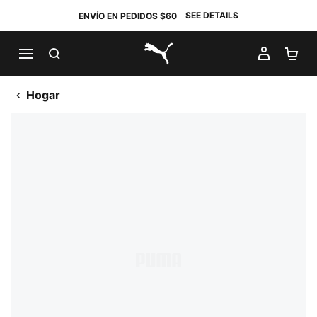
SEE DETAILS
ENVÍO EN PEDIDOS $60
BUSCAR
MI CUE
CA
PUMA.com
Hogar