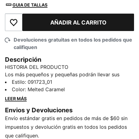
GUIA DE TALLAS
AÑADIR AL CARRITO
Añadir a la lista de deseos
Devoluciones gratuitas en todos los pedidos que
califiquen
Descripción
HISTORIA DEL PRODUCTO
Los más pequeños y pequeñas podrán llevar sus
pertenencias esenciales con estilo en nuestros bolsos
Estilo
:
091723_01
y mochilas PUMA. Livianos, duraderos y con diseños
Color
:
Melted Caramel
divertidos, estos accesorios son perfectos para llevar
LEER MÁS
al colegio, actividades deportivas o paseos en la
Envios y Devoluciones
plaza. Fáciles de llevar y con mucha personalidad, son
Envío estándar gratis en pedidos de más de $60 sin
los compañeros ideales para cualquier plan.
CARACTERÍSTICAS Y BENEFICIOS
impuestos y devolución gratis en todos los pedidos
Producto fabricado con al menos un 90% de
que califiquen.