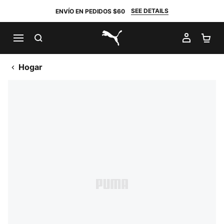
SEE DETAILS
ENVÍO EN PEDIDOS $60
BUSCAR
MI CUE
CA
PUMA.com
Hogar