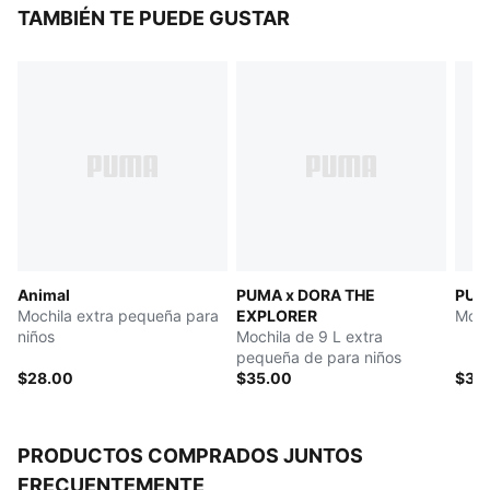
materiales reciclados
TAMBIÉN TE PUEDE GUSTAR
DETALLES
Compartimento principal con cierre bidireccional
Bolsillo frontal con solapa
Correas de hombro ajustables y acolchadas
Panel trasero acolchado
Con orejitas en el bolsillo frontal
Volumen: 9 litros
Dimensiones: 31 x 21,5 x 9,5 cm
Manija en cinta de sarga
PUMA Niños: Producto recomendado para niños de 4
Animal
PUMA x DORA THE
PUM
a 8 años
Mochila extra pequeña para
EXPLORER
Moch
niños
Mochila de 9 L extra
pequeña de para niños
$28.00
$35.00
$35
PRODUCTOS COMPRADOS JUNTOS
FRECUENTEMENTE