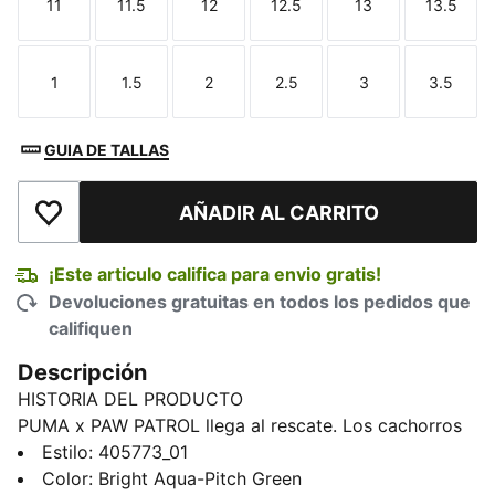
11
11.5
12
12.5
13
13.5
Talla
Talla
Talla
Talla
Talla
Talla
1
1.5
2
2.5
3
3.5
Talla
Talla
Talla
Talla
Talla
Talla
GUIA DE TALLAS
AÑADIR AL CARRITO
Añadir a la lista de deseos
¡Este articulo califica para envio gratis!
Devoluciones gratuitas en todos los pedidos que
califiquen
Descripción
HISTORIA DEL PRODUCTO
PUMA x PAW PATROL llega al rescate. Los cachorros
de PAW Patrol se adentran en PUMA Land, donde un
Estilo
:
405773_01
volcán que retumba en la selva amenaza con entrar en
Color
:
Bright Aqua-Pitch Green