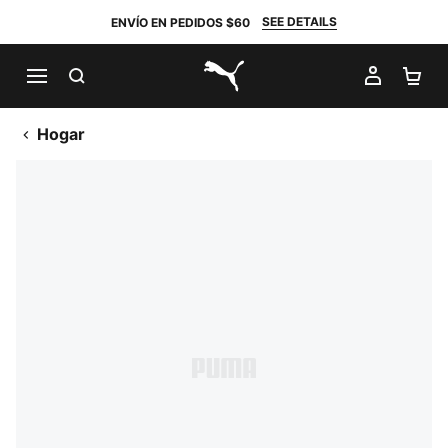
SEE DETAILS
ENVÍO EN PEDIDOS $60
BUSCAR
MI CUE
CA
PUMA.com
Hogar