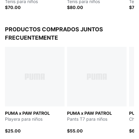
Tenis para niños
Tenis para niños
Teni
PUMA Niños: Recomendado para niños pequeños de 4
$70.00
$80.00
$78
a 8 años
PRODUCTOS COMPRADOS JUNTOS
FRECUENTEMENTE
PUMA x PAW PATROL
PUMA x PAW PATROL
PUM
Playera para niños
Pants T7 para niños
Cham
$25.00
$55.00
$65