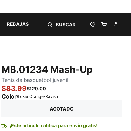
REBAJAS
BUSCAR
LISTA DE DESE
CARRITO 
MI C
MB.01234 Mash-Up
Tenis de basquetbol juvenil
$83.99
$120.00
Color
:
agotado
Rickie Orange-Ravish
AGOTADO
¡Este articulo califica para envio gratis!