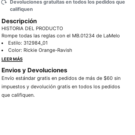
Devoluciones gratuitas en todos los pedidos que
califiquen
Descripción
HISTORIA DEL PRODUCTO
Rompe todas las reglas con el MB.01234 de LaMelo
Ball. Esta versión del tenis de LaMelo Ball combina
Estilo
:
312984_01
todas las versiones anteriores de MB en un diseño
Color
:
Rickie Orange-Ravish
mega Melo. Con el talón y el diseño de MB.01, un
LEER MÁS
empeine inspirado en MB.02 y MB.03, y una lengüeta
Envios y Devoluciones
MB.04, este nuevo modelo representa todo lo que
Envío estándar gratis en pedidos de más de $60 sin
Melo defiende: superar los límites, redefinir las
normas y atreverse con movimientos audaces tanto
impuestos y devolución gratis en todos los pedidos
dentro como fuera de la cancha.
que califiquen.
CARACTERÍSTICAS Y BENEFICIOS
La tecnología de espuma CMEVA proporciona una
capacidad de respuesta y una amortiguación
superiores en un diseño ligero
Empeine de malla tejida de ingeniería con materiales