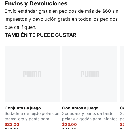
Envios y Devoluciones
la energía y la diversión a su armario con PUMA -
Envío estándar gratis en pedidos de más de $60 sin
construido para pequeños campeones en ciernes.
DETALLES
impuestos y devolución gratis en todos los pedidos
Cuello redondo
que califiquen.
Mangas largas
TAMBIÉN TE PUEDE GUSTAR
Pantalón estilo jogger
Material principal: Tejido polar de algodón
PUMA Infantil: Producto recomendado para niños
pequeños de 0 a 4 años
Conjuntos a juego
Conjuntos a juego
Conj
Sudadera de tejido polar con
Sudadera y pants de tejido
Suda
cremallera y pants para
polar y algodón para infantes
pola
infantes
$23.00
$23.00
$23