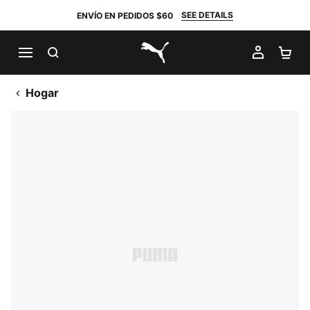
SEE DETAILS
ENVÍO EN PEDIDOS $60
BUSCAR
MI CUE
CA
PUMA.com
Hogar