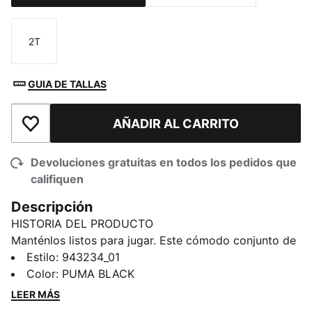
2T
Talla
GUIA DE TALLAS
AÑADIR AL CARRITO
Añadir a la lista de deseos
Devoluciones gratuitas en todos los pedidos que
califiquen
Descripción
HISTORIA DEL PRODUCTO
Manténlos listos para jugar. Este cómodo conjunto de
mezcla de algodón combina un tejido polar suave con
Estilo
:
943234_01
un corte holgado, lo que lo hace ideal para los más
Color
:
PUMA BLACK
pequeños que siempre están en movimiento. Perfecto
LEER MÁS
para gatear, reírse y vivir aventuras cotidianas. Lleva