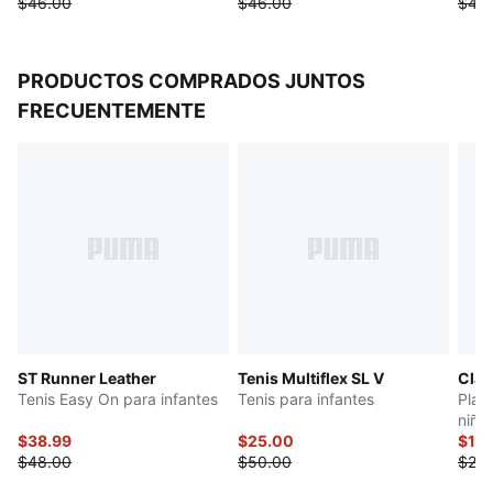
$46.00
$46.00
$46
PRODUCTOS COMPRADOS JUNTOS
FRECUENTEMENTE
ST Runner Leather
Tenis Multiflex SL V
Clas
Tenis Easy On para infantes
Tenis para infantes
Play
niño
$38.99
$25.00
$10
$48.00
$50.00
$20.