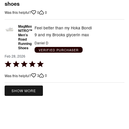
shoes
of
5
0
0
Was this helpful?
MagMax
Feel better than my Hoka Bondi
NITRO™
9 and my Brooks glycerin max
Men's
Road
Daniel D
Running
Shoes
VERIFIED PURCHASER
Feb 28, 2026
Rated
5
3
0
Was this helpful?
out
of
5
SHOW MORE