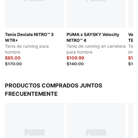
presentación liviana
PUMAGRIP: Suela de goma de alta duración, que
proporciona la mejor tracción en múltiples superficies​​
DETALLES
Tenis Deviate NITRO™ 3
PUMA x SAYSKY Velocity
Velo
Ajuste regular
WTR+
NITRO™ 4
TEX
Empeine de malla de alta tecnología
Tenis de running para
Tenis de running en carretera
Teni
Altura de la suela: 46 mm/38 mm
hombre
para hombre
impe
Peso de los tenis: 290g (UK8)
$85.00
$109.99
$129
$170.00
$140.00
$150
Drop de talón a punta: 8mm
Producto recomendado para pies con pronación
neutra
PRODUCTOS COMPRADOS JUNTOS
FRECUENTEMENTE