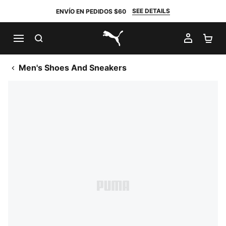
SEE DETAILS
ENVÍO EN PEDIDOS $60
BUSCAR
MI CUE
CA
PUMA.com
Men's Shoes And Sneakers