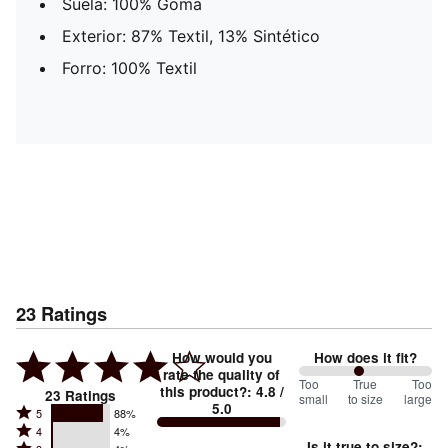
Suela: 100% Goma
Exterior: 87% Textil, 13% Sintético
Forro: 100% Textil
23
Ratings
How would you
How does it fit?
rate the quality of
91
Too
%
True
Too
this product?
:
4.8
/
23
Ratings
small
to size
large
5.0
between
Rated
5
88%
Rated
Too
4
4%
5
Is it true to size?
: