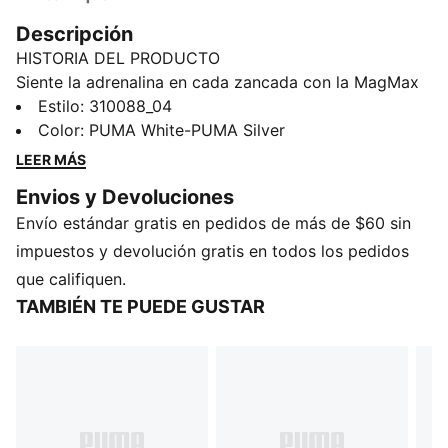
Descripción
HISTORIA DEL PRODUCTO
Siente la adrenalina en cada zancada con la MagMax
NITRO™. Con una impresionante cantidad de
Estilo
:
310088_04
tecnología NITROFOAM™ de vanguardia, estas
Color
:
PUMA White-PUMA Silver
zapatillas te impulsarán sin esfuerzo de un kilómetro a
LEER MÁS
otro, llenando tus pasos de emoción y facilidad.
Envios y Devoluciones
Alrededor del pie encontrarás una malla cómoda, una
Envío estándar gratis en pedidos de más de $60 sin
lengüeta de punto de lujo y un talón acolchado.
PUMAGRIP protege la preciada NITROFOAM™ y
impuestos y devolución gratis en todos los pedidos
proporciona una tracción de primera que te mantiene
que califiquen.
firme sobre tus pies.
TAMBIÉN TE PUEDE GUSTAR
CARACTERÍSTICAS Y BENEFICIOS
El empeine está fabricado con al menos un 20% de
materiales reciclados
NITROFOAM™: Avanzada espuma inyectada con
nitrógeno diseñada para brindar una capacidad de
respuesta y amortiguación excelentes en una