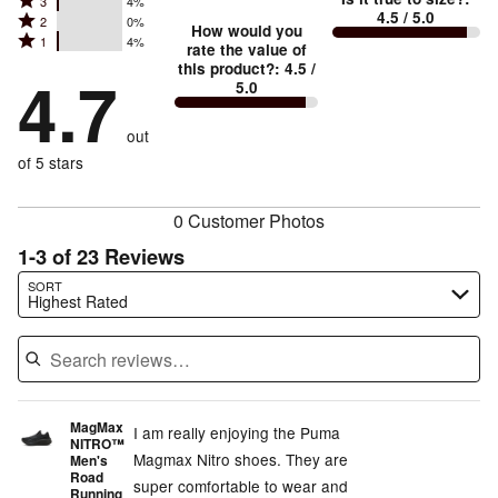
Rated
3
4%
4
small
stars
4.5
/ 5.0
Rated
2
0%
3
stars
How would you
by
and
Rated
1
4%
2
stars
rate the value of
by
88%
True
1
this product?
:
4.5
/
stars
by
4.7
4%
of
5.0
stars
to
by
4%
of
reviewers
by
size
0%
of
reviewers
out
4%
of
reviewers
of
of 5 stars
reviewers
reviewers
0 Customer Photos
1-3 of 23 Reviews
Search reviews…
SORT
Highest Rated
MagMax
I am really enjoying the Puma
NITRO™
Magmax Nitro shoes. They are
Men's
Road
super comfortable to wear and
Running