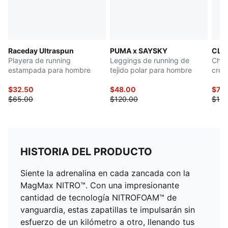
Raceday Ultraspun
PUMA x SAYSKY
CLR
Playera de running
Leggings de running de
Cham
estampada para hombre
tejido polar para hombre
crem
$32.50
$48.00
$70
$65.00
$120.00
$140
HISTORIA DEL PRODUCTO
Siente la adrenalina en cada zancada con la
MagMax NITRO™. Con una impresionante
cantidad de tecnología NITROFOAM™ de
vanguardia, estas zapatillas te impulsarán sin
esfuerzo de un kilómetro a otro, llenando tus