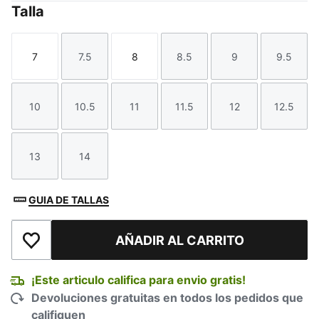
Talla
7
7.5
8
8.5
9
9.5
Talla
Talla
Talla
Talla
Talla
Talla
10
10.5
11
11.5
12
12.5
Talla
Talla
Talla
Talla
Talla
Talla
13
14
Talla
Talla
GUIA DE TALLAS
AÑADIR AL CARRITO
Añadir a la lista de deseos
¡Este articulo califica para envio gratis!
Devoluciones gratuitas en todos los pedidos que
califiquen