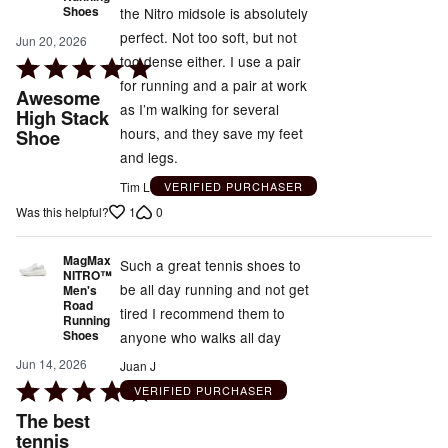
Shoes
the Nitro midsole is absolutely
perfect. Not too soft, but not
Jun 20, 2026
too dense either. I use a pair
Rated
for running and a pair at work
5
Awesome
as I’m walking for several
out
High Stack
hours, and they save my feet
Shoe
of
and legs.
5
Tim L
VERIFIED PURCHASER
1
0
Was this helpful?
MagMax
Such a great tennis shoes to
NITRO™
be all day running and not get
Men's
Road
tired I recommend them to
Running
Shoes
anyone who walks all day
Jun 14, 2026
Juan J
Rated
VERIFIED PURCHASER
5
The best
out
tennis