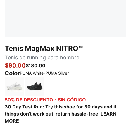
Tenis MagMax NITRO™
Tenis de running para hombre
$90.00
$180.00
Color
PUMA White-PUMA Silver
PUMA White-PUMA Silver
PUMA Black-Galactic Gray
50% DE DESCUENTO - SIN CÓDIGO
30 Day Test Run: Try this shoe for 30 days and if
things don't work out, return hassle-free.
LEARN
MORE