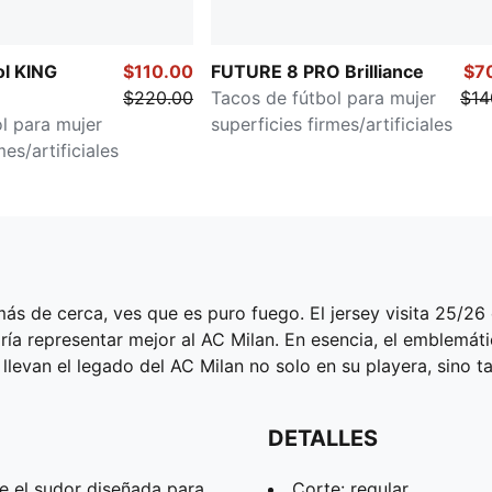
ol KING
$110.00
FUTURE 8 PRO Brilliance
$7
$220.00
Tacos de fútbol para mujer
$14
l para mujer
superficies firmes/artificiales
mes/artificiales
más de cerca, ves que es puro fuego. El jersey visita 25/2
ría representar mejor al AC Milan. En esencia, el emblemát
 llevan el legado del AC Milan no solo en su playera, sino 
DETALLES
 el sudor diseñada para
Corte: regular