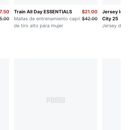
7.50
Train All Day ESSENTIALS
$21.00
Jersey loca
5.00
Mallas de entrenamiento capri
$42.00
City 25
de tiro alto para mujer
Jersey de fú