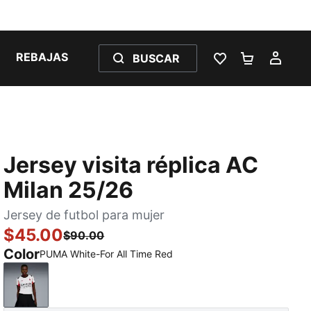
REBAJAS
BUSCAR
LISTA DE DESE
CARRITO 
MI C
Jersey visita réplica AC
Milan 25/26
Jersey de futbol para mujer
$45.00
$90.00
Color
PUMA White-For All Time Red
PUMA White-For All Time Red