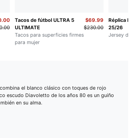
0.00
Tacos de fútbol ULTRA 5
$69.99
Réplica hom
0.00
ULTIMATE
$230.00
25/26
Tacos para superficies firmes
Jersey de fú
para mujer
6 combina el blanco clásico con toques de rojo
ico escudo Diavoletto de los años 80 es un guiño
también en su alma.