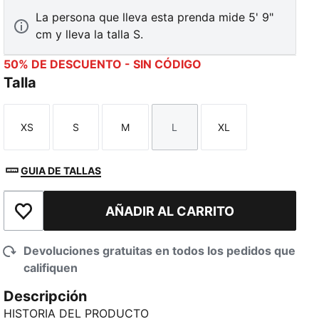
La persona que lleva esta prenda mide 5' 9"
cm y lleva la talla S.
50% DE DESCUENTO - SIN CÓDIGO
Talla
XS
S
M
L
XL
Talla
Talla
Talla
Talla
Talla
GUIA DE TALLAS
AÑADIR AL CARRITO
Añadir a la lista de deseos
Devoluciones gratuitas en todos los pedidos que
califiquen
Descripción
HISTORIA DEL PRODUCTO