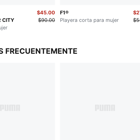
$45.00
F1®
$2
 CITY
$90.00
Playera corta para mujer
$5
jer
S FRECUENTEMENTE