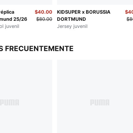
éplica
$40.00
KIDSUPER x BORUSSIA
$4
tmund 25/26
$80.00
DORTMUND
$8
l juvenil
Jersey juvenil
S FRECUENTEMENTE