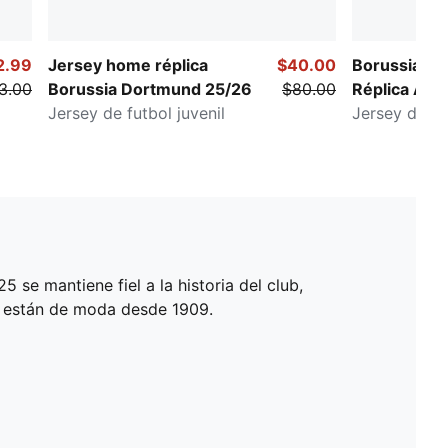
2.99
Jersey home réplica
$40.00
Borussia D
3.00
Borussia Dortmund 25/26
$80.00
Réplica Awa
Jersey de futbol juvenil
Jersey de fút
 se mantiene fiel a la historia del club,
lo están de moda desde 1909.