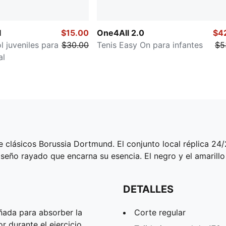
I
$15.00
One4All 2.0
$4
l juveniles para
$30.00
Tenis Easy On para infantes
$5
al
clásicos Borussia Dortmund. El conjunto local réplica 24/25
iseño rayado que encarna su esencia. El negro y el amaril
DETALLES
ñada para absorber la
Corte regular
 durante el ejercicio