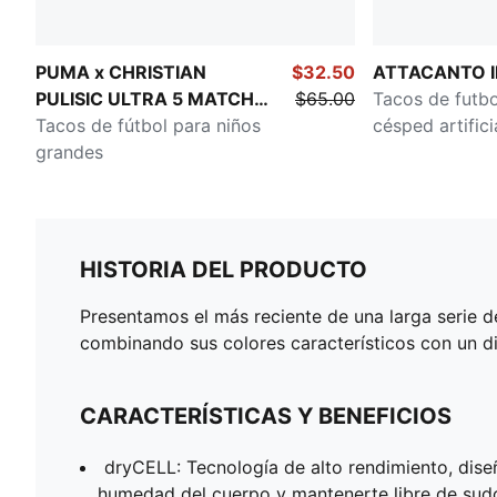
PUMA x CHRISTIAN
$32.50
ATTACANTO I
PULISIC ULTRA 5 MATCH
$65.00
Tacos de futbo
Persiguiendo el sueño
Tacos de fútbol para niños
césped artifici
Terreno firme/artificial
grandes
HISTORIA DEL PRODUCTO
Presentamos el más reciente de una larga serie de 
combinando sus colores característicos con un d
CARACTERÍSTICAS Y BENEFICIOS
dryCELL: Tecnología de alto rendimiento, dise
humedad del cuerpo y mantenerte libre de sudor