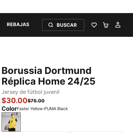
REBAJAS
BUSCAR
LISTA DE DESE
CARRITO 
MI C
Borussia Dortmund
Réplica Home 24/25
Jersey de fútbol juvenil
$30.00
$75.00
Color
Faster Yellow-PUMA Black
Faster Yellow-PUMA Black