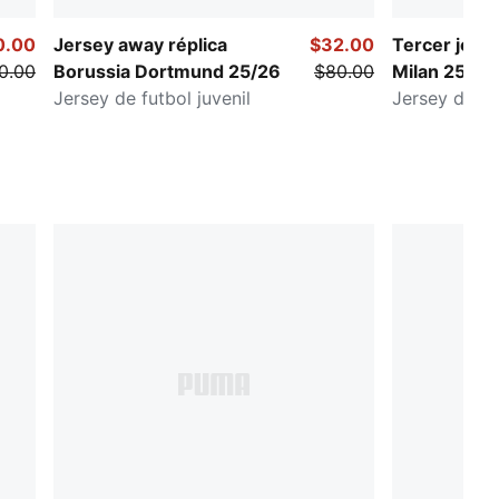
0.00
Jersey away réplica
$32.00
Tercer jerse
0.00
Borussia Dortmund 25/26
$80.00
Milan 25/26
Jersey de futbol juvenil
Jersey de fut