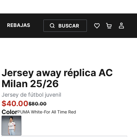
REBAJAS
BUSCAR
LISTA DE DESE
CARRITO 
MI C
Jersey away réplica AC
Milan 25/26
Jersey de fútbol juvenil
$40.00
$80.00
Color
PUMA White-For All Time Red
PUMA White-For All Time Red