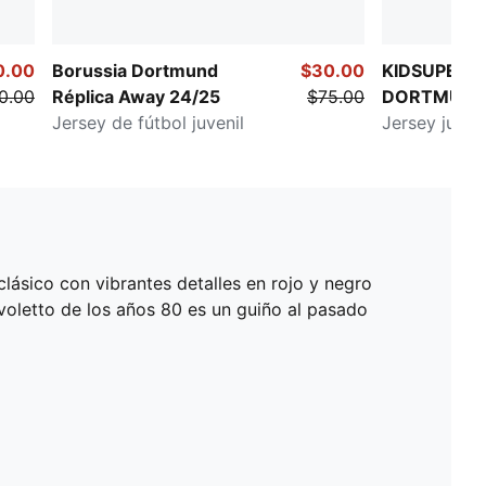
0.00
Borussia Dortmund
$30.00
KIDSUPER x
0.00
Réplica Away 24/25
$75.00
DORTMUN
Jersey de fútbol juvenil
Jersey juveni
lásico con vibrantes detalles en rojo y negro
voletto de los años 80 es un guiño al pasado