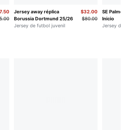
7.50
Jersey away réplica
$32.00
SE Palmeira
5.00
Borussia Dortmund 25/26
$80.00
Inicio
Jersey de futbol juvenil
Jersey de fut