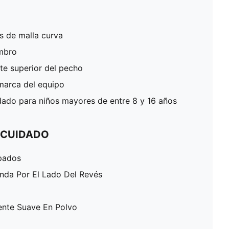
as de malla curva
ombro
rte superior del pecho
 marca del equipo
do para niños mayores de entre 8 y 16 años
 CUIDADO
pados
enda Por El Lado Del Revés
ente Suave En Polvo