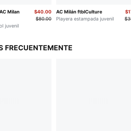
AC Milan
$40.00
AC Milán ftblCulture
$1
$80.00
Playera estampada juvenil
$3
l juvenil
S FRECUENTEMENTE