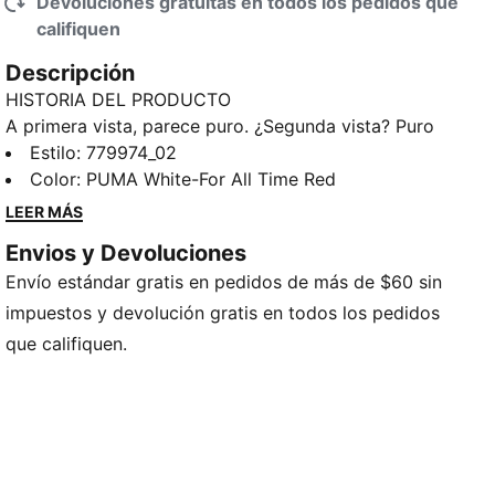
Devoluciones gratuitas en todos los pedidos que
califiquen
Descripción
HISTORIA DEL PRODUCTO
A primera vista, parece puro. ¿Segunda vista? Puro
fuego. La equipación visitante 25/26 combina el
Estilo
:
779974_02
blanco clásico con vibrantes detalles en rojo y negro
Color
:
PUMA White-For All Time Red
para un look de visitante que no podría ser más
LEER MÁS
propio del AC Milan. En su corazón, el icónico
Envios y Devoluciones
emblema Diavoletto de los años 80 es un guiño al
Envío estándar gratis en pedidos de más de $60 sin
pasado histórico del club, hecho para quienes llevan
el legado del AC Milan no solo en su camiseta, sino
impuestos y devolución gratis en todos los pedidos
en su alma.
que califiquen.
CARACTERÍSTICAS Y BENEFICIOS
COMODIDAD: Tecnología dryCELL que absorbe el
sudor, diseñada para mantenerte seco y cómodo
RE:FIBRE: Contiene al menos un 95 % de residuos
textiles reciclados y otros materiales usados ​​hechos