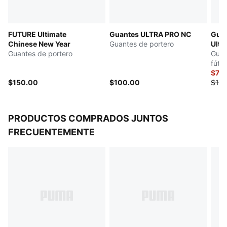
la potencia de despeje con el puño
Muñequera elástica con correa de látex de largo
FUTURE Ultimate
Guantes ULTRA PRO NC
Gua
completo que brinda soporte a la muñeca y un cierre
Chinese New Year
Guantes de portero
Ulti
seguro
Guantes de portero
Guan
Detalles de la marca PUMA
fútbo
$75
$150.00
$100.00
$150
PRODUCTOS COMPRADOS JUNTOS
FRECUENTEMENTE