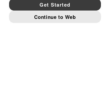
YouTube
Twitter
Pinterest
Instagram
Facebo
© PUMA NORTH AMERICA, INC.
IMPRINT AND LEGAL DATA