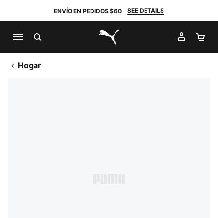
SEE DETAILS
ENVÍO EN PEDIDOS $60
BUSCAR
MI CUE
CA
PUMA.com
Hogar