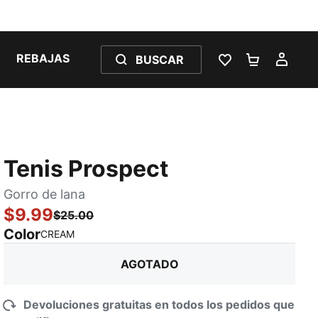
REBAJAS
BUSCAR
LISTA DE DESE
CARRITO 
MI C
Tenis Prospect
Gorro de lana
$9.99
$25.00
Color
:
agotado
CREAM
AGOTADO
Devoluciones gratuitas en todos los pedidos que