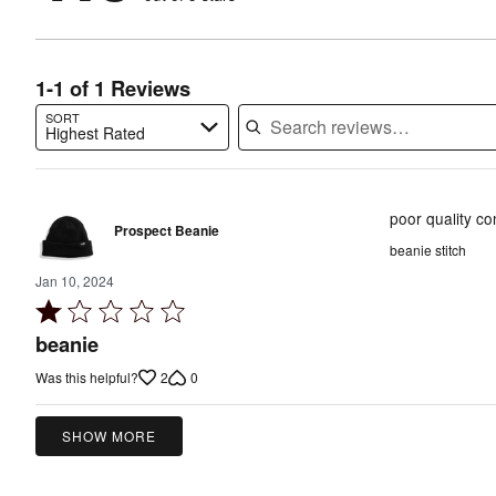
of
reviewers
of
reviewers
reviewers
1-1 of 1 Reviews
SORT
Highest Rated
Search reviews…
poor quality c
Prospect Beanie
beanie stitch
Jan 10, 2024
Rated
1
beanie
out
2
0
Was this helpful?
of
5
SHOW MORE