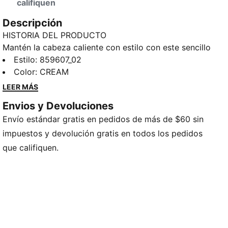
califiquen
Descripción
HISTORIA DEL PRODUCTO
Mantén la cabeza caliente con estilo con este sencillo
gorro, confeccionado en material 100% acrílico.
Estilo
:
859607_02
DETALLES
Color
:
CREAM
Detalles de la marca PUMA
LEER MÁS
100 % acrílico
Envios y Devoluciones
Diseño unisex
Envío estándar gratis en pedidos de más de $60 sin
impuestos y devolución gratis en todos los pedidos
que califiquen.