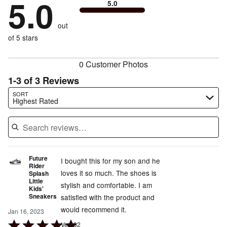
5.0
of
5.0
stars
by
0%
of
reviewers
by
0%
of
reviewers
out
0%
of
reviewers
of
of 5 stars
reviewers
reviewers
0 Customer Photos
1-3 of 3 Reviews
Search reviews…
SORT
Highest Rated
Future
I bought this for my son and he
Rider
loves it so much. The shoes is
Splash
Little
stylish and comfortable. I am
Kids'
Sneakers
satisfied with the product and
would recommend it.
Jan 16, 2023
Rated
Vern92