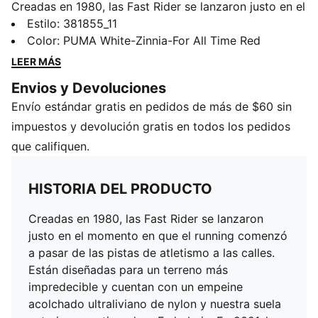
Creadas en 1980, las Fast Rider se lanzaron justo en el
momento en que el running comenzó a pasar de las
Estilo
:
381855_11
pistas de atletismo a las calles. Están diseñadas para
Color
:
PUMA White-Zinnia-For All Time Red
un terreno más impredecible y cuentan con un
LEER MÁS
empeine acolchado ultraliviano de nylon y nuestra
Envios y Devoluciones
suela exterior amortiguadora Federbein. En 2021, la
Envío estándar gratis en pedidos de más de $60 sin
versión emblemática está de vuelta personificada en
las Future Rider. Este modelo alegre es una mezcla de
impuestos y devolución gratis en todos los pedidos
estilo casual y moderno. Incorpora combinaciones de
que califiquen.
colores, detalles de marca audaces y un diseño retro-
chic. Son el calzado ideal para ir al parque.
HISTORIA DEL PRODUCTO
CARACTERÍSTICAS + BENEFICIOS
CMEVA: el material de EVA moldeado por compresión
Creadas en 1980, las Fast Rider se lanzaron
de PUMA con un performance ligero
justo en el momento en que el running comenzó
DETALLES
a pasar de las pistas de atletismo a las calles.
Empeine de nylon con revestimientos de gamuza y
Están diseñadas para un terreno más
material sintético
impredecible y cuentan con un empeine
Mediasuela EVA
acolchado ultraliviano de nylon y nuestra suela
Suela exterior Federbein