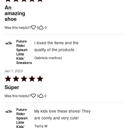
5
An
out
amazing
shoe
of
5
0
0
Was this helpful?
Future
I loved the items and the
Rider
quality of the products .
Splash
Little
Gabriela martinez
Kids'
Sneakers
Jan 7, 2023
Rated
5
Súper
out
0
0
Was this helpful?
of
5
Future
My kids love these shoes! They
Rider
are comfy and very cute!
Splash
Little
Tierra W
Kids'