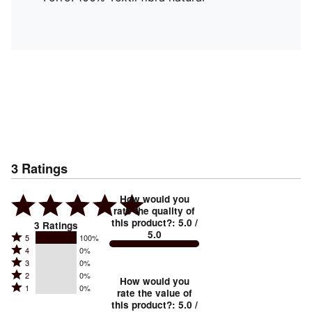
3
Ratings
How would you
rate the quality of
this product?
:
5.0
/
3
Ratings
5.0
Rated
5
100%
Rated
4
0%
5
Rated
3
0%
4
stars
Rated
2
0%
3
stars
How would you
by
Rated
1
0%
2
stars
rate the value of
by
100%
1
this product?
:
5.0
/
stars
by
0%