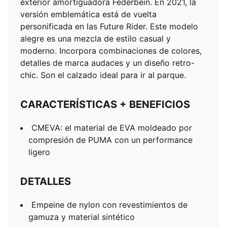
exterior amortiguadora Federbein. En 2021, la
Marca PUMA en palabra en la lengüeta y el panel
versión emblemática está de vuelta
lateral superior
personificada en las Future Rider. Este modelo
Franja PUMA en los costados
alegre es una mezcla de estilo casual y
Estilo PUMA niños: recomendado para niños de 4 a 8
moderno. Incorpora combinaciones de colores,
años
detalles de marca audaces y un diseño retro-
chic. Son el calzado ideal para ir al parque.
CARACTERÍSTICAS + BENEFICIOS
CMEVA: el material de EVA moldeado por
compresión de PUMA con un performance
ligero
DETALLES
Empeine de nylon con revestimientos de
gamuza y material sintético