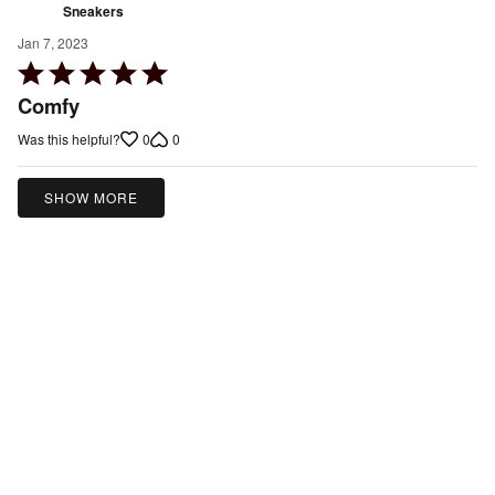
Sneakers
Jan 7, 2023
Rated
5
Comfy
out
0
0
Was this helpful?
of
5
SHOW MORE