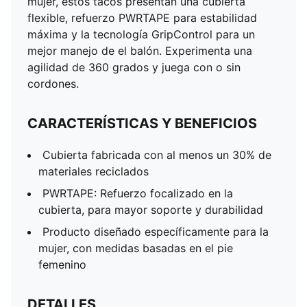
mujer, estos tacos presentan una cubierta
agarre y manejo de el balón
flexible, refuerzo PWRTAPE para estabilidad
Cubierta de alta elasticidad con cuello de corte
máxima y la tecnología GripControl para un
medio, para mayor flexibilidad y sujeción
mejor manejo de el balón. Experimenta una
Innovador diseño de tacos, con un patrón ideal para
agilidad de 360 grados y juega con o sin
cambios rápidos de dirección a 360 grados
cordones.
Producto diseñado para superficies firmes y
superficies artificiales (FG/AG)
CARACTERÍSTICAS Y BENEFICIOS
Plantilla removible y liviana, con tecnología NanoGrip
que evita que el pie se deslice dentro de los tacos
Cubierta fabricada con al menos un 30% de
Diseño slip-on para usar con o sin cordones
materiales reciclados
Detalles de la marca PUMA
PWRTAPE: Refuerzo focalizado en la
cubierta, para mayor soporte y durabilidad
Producto diseñado específicamente para la
mujer, con medidas basadas en el pie
femenino
DETALLES