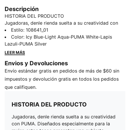
Descripción
HISTORIA DEL PRODUCTO
Jugadoras, denle rienda suelta a su creatividad con
PUMA. Diseñados especialmente para la mujer, estos
Estilo
:
108641_01
tacos presentan una cubierta flexible, refuerzo
Color
:
Icy Blue-Light Aqua-PUMA White-Lapis
PWRTAPE para estabilidad máxima y la tecnología
Lazuli-PUMA Silver
GripControl para un mejor manejo de el balón.
LEER MÁS
Experimenta una agilidad de 360 grados y juega con
Envios y Devoluciones
o sin cordones.
Envío estándar gratis en pedidos de más de $60 sin
CARACTERÍSTICAS Y BENEFICIOS
Cubierta fabricada con al menos un 30% de
impuestos y devolución gratis en todos los pedidos
materiales reciclados
que califiquen.
PWRTAPE: Refuerzo focalizado en la cubierta, para
mayor soporte y durabilidad
HISTORIA DEL PRODUCTO
Producto diseñado específicamente para la mujer, con
medidas basadas en el pie femenino
Jugadoras, denle rienda suelta a su creatividad
DETALLES
con PUMA. Diseñados especialmente para la
Líneas en relieve y tecnología GripControl, para mejor