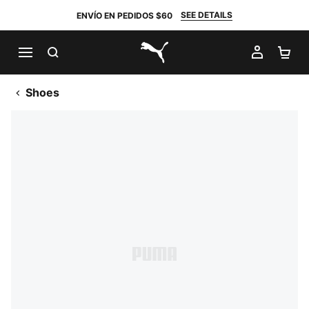
SEE DETAILS
ENVÍO EN PEDIDOS $60
BUSCAR
MI CUE
CA
PUMA.com
Shoes