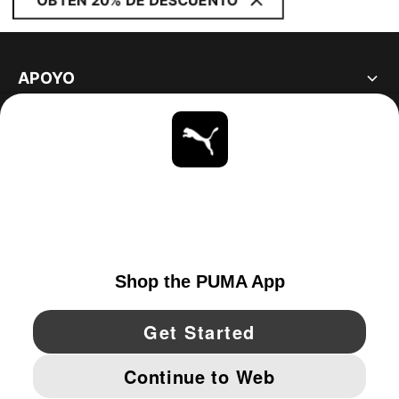
OBTÉN 20% DE DESCUENTO
APOYO
ACERCA DE
ESTAR AL DÍA
EXPLORAR
UNITED STATES
YouTube
Twitter
Pinterest
Instagram
Facebo
© PUMA NORTH AMERICA, INC.
IMPRINT AND LEGAL DATA