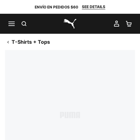
SEE DETAILS
ENVÍO EN PEDIDOS $60
BUSCAR
MI CUE
CA
PUMA.com
T-Shirts + Tops