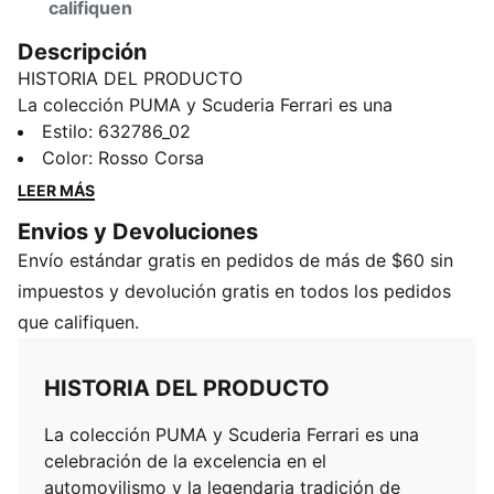
califiquen
Descripción
HISTORIA DEL PRODUCTO
La colección PUMA y Scuderia Ferrari es una
celebración de la excelencia en el automovilismo y la
Estilo
:
632786_02
legendaria tradición de Ferrari en las carreras. Esta
Color
:
Rosso Corsa
gama de calzado, ropa y accesorios combina estilo,
LEER MÁS
comodidad y rendimiento con los icónicos colores y
Envios y Devoluciones
detalles de la Scuderia Ferrari, lo que te permite llevar
Envío estándar gratis en pedidos de más de $60 sin
contigo el legado de Ferrari vayas donde vayas.
DETALLES
impuestos y devolución gratis en todos los pedidos
Corte: regular
que califiquen.
Material principal: Jersey simple
Cuello: Cuello redondo
HISTORIA DEL PRODUCTO
Manga corta
Largo: regular
La colección PUMA y Scuderia Ferrari es una
Detalles de estampado
celebración de la excelencia en el
Detalles de la marca Scuderia Ferrari y PUMA
automovilismo y la legendaria tradición de