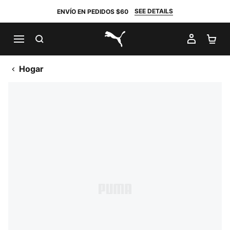
SEE DETAILS
ENVÍO EN PEDIDOS $60
BUSCAR
MI CUE
CA
PUMA.com
Hogar