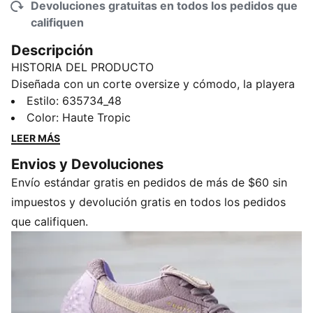
Devoluciones gratuitas en todos los pedidos que
califiquen
Descripción
HISTORIA DEL PRODUCTO
Diseñada con un corte oversize y cómodo, la playera
FENTY x PUMA Drill combina el ADN del futbol con la
Estilo
:
635734_48
atrevida estética de Rihanna. Considérala tu nueva
Color
:
Haute Tropic
prenda imprescindible para un estilo urbano elevado y
LEER MÁS
sin esfuerzo.
Envios y Devoluciones
CARACTERÍSTICAS Y BENEFICIOS
Envío estándar gratis en pedidos de más de $60 sin
Fabricada con material 100 % reciclado, excepto los
adornos y las decoraciones.
impuestos y devolución gratis en todos los pedidos
DETALLES
que califiquen.
Corte oversize
Tipo de material principal: nailon
Mangas largas
Cuello
Largo completo