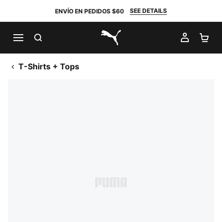
SEE DETAILS
ENVÍO EN PEDIDOS $60
BUSCAR
MI CUE
CA
PUMA.com
T-Shirts + Tops