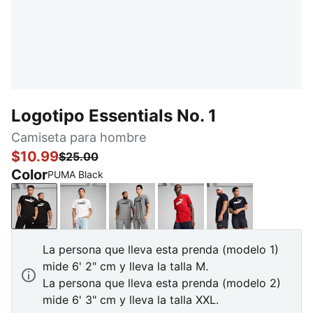
Logotipo Essentials No. 1
Camiseta para hombre
$10.99
$25.00
Color
PUMA Black
PUMA Black
PUMA White
Medium Gray Heather
For All Time Red
New Navy
La persona que lleva esta prenda (modelo 1)
mide 6' 2" cm y lleva la talla M.
La persona que lleva esta prenda (modelo 2)
mide 6' 3" cm y lleva la talla XXL.