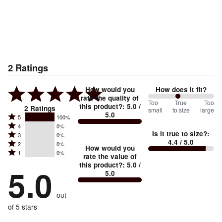
2
Ratings
How would you
How does it fit?
rate the quality of
90
Too
%
True
Too
this product?
:
5.0
/
2
Ratings
small
to size
large
5.0
between
Rated
5
100%
Rated
Too
4
0%
5
Is it true to size?
:
Rated
3
0%
4
small
stars
4.4
/ 5.0
Rated
2
0%
3
stars
How would you
by
and
Rated
1
0%
2
stars
rate the value of
by
100%
True
1
this product?
:
5.0
/
stars
by
5.0
0%
of
5.0
stars
to
by
0%
of
reviewers
by
size
0%
of
reviewers
out
0%
of
reviewers
of
of 5 stars
reviewers
reviewers