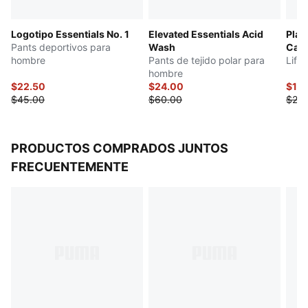
Logotipo Essentials No. 1
Elevated Essentials Acid
Play
Pants deportivos para
Wash
Cat
hombre
Pants de tejido polar para
Life
hombre
$22.50
$24.00
$12.
$45.00
$60.00
$25.
PRODUCTOS COMPRADOS JUNTOS
FRECUENTEMENTE