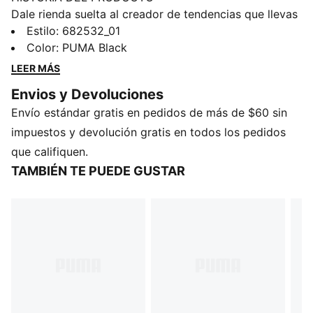
Dale rienda suelta al creador de tendencias que llevas
dentro con esta playera, que luce el logo PUMA
Estilo
:
682532_01
estampado en goma en el pecho. Diseñada para
Color
:
PUMA Black
aquellos que viven la vida en movimiento, esta prenda
LEER MÁS
te ofrece un look que parece sin esfuerzo, con el
Envios y Devoluciones
toque icónico de PUMA. Haz una declaración de estilo
Envío estándar gratis en pedidos de más de $60 sin
todos los días.
CARACTERÍSTICAS Y BENEFICIOS
impuestos y devolución gratis en todos los pedidos
Producto fabricado con al menos un 20% de algodón
que califiquen.
reciclado
TAMBIÉN TE PUEDE GUSTAR
DETALLES
Corte regular
Jersey de algodón
Largo: Regular
Cuello redondo
Manga corta
Detalles de la marca PUMA