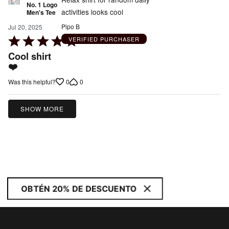
No. 1 Logo
activities looks cool
Men's Tee
Pipo B
Jul 20, 2025
Rated
VERIFIED PURCHASER
5
Cool shirt
out
❤️
of
0
0
Was this helpful?
5
SHOW MORE
OBTÉN 20% DE DESCUENTO