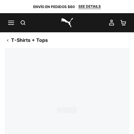
SEE DETAILS
ENVÍO EN PEDIDOS $60
BUSCAR
MI CUE
CA
PUMA.com
T-Shirts + Tops