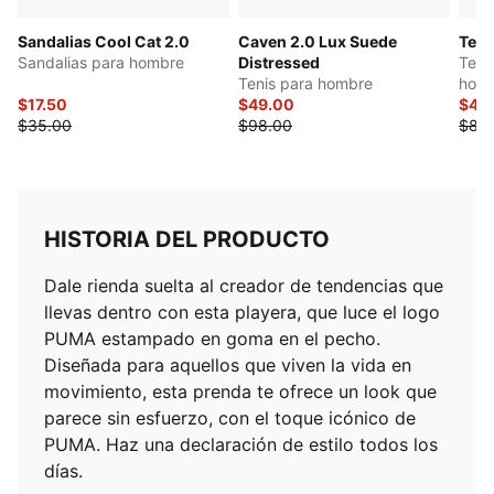
Sandalias Cool Cat 2.0
Caven 2.0 Lux Suede
Teni
Sandalias para hombre
Distressed
Teni
Tenis para hombre
hom
$17.50
$49.00
$41.
$35.00
$98.00
$83
HISTORIA DEL PRODUCTO
Dale rienda suelta al creador de tendencias que
llevas dentro con esta playera, que luce el logo
PUMA estampado en goma en el pecho.
Diseñada para aquellos que viven la vida en
movimiento, esta prenda te ofrece un look que
parece sin esfuerzo, con el toque icónico de
PUMA. Haz una declaración de estilo todos los
días.