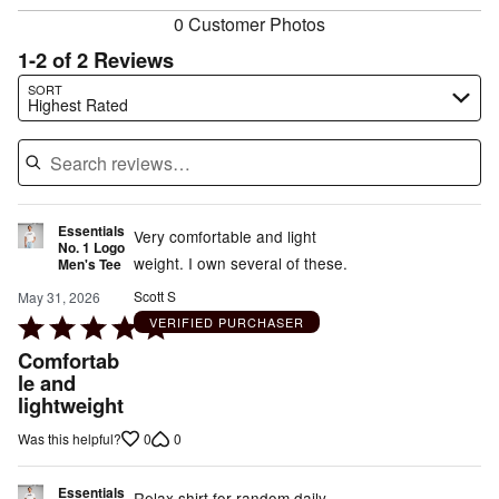
0 Customer Photos
1-2 of 2 Reviews
Search reviews…
SORT
Highest Rated
Essentials
Very comfortable and light
No. 1 Logo
weight. I own several of these.
Men's Tee
Scott S
May 31, 2026
Rated
VERIFIED PURCHASER
5
Comfortab
out
le and
lightweight
of
5
0
0
Was this helpful?
Essentials
Relax shirt for random daily