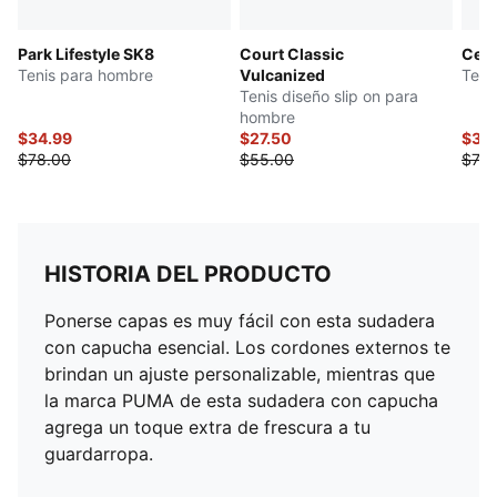
Park Lifestyle SK8
Court Classic
Cell
Tenis para hombre
Vulcanized
Teni
Tenis diseño slip on para
hombre
$34.99
$27.50
$35
$78.00
$55.00
$70.
HISTORIA DEL PRODUCTO
Ponerse capas es muy fácil con esta sudadera
con capucha esencial. Los cordones externos te
brindan un ajuste personalizable, mientras que
la marca PUMA de esta sudadera con capucha
agrega un toque extra de frescura a tu
guardarropa.