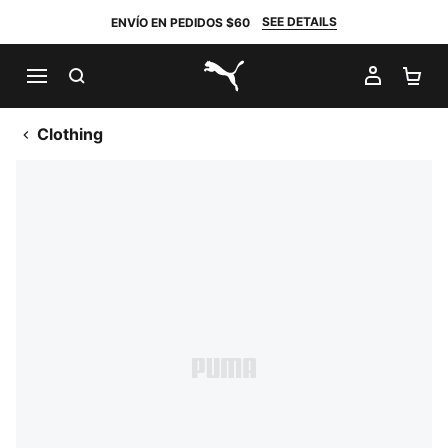
SEE DETAILS
ENVÍO EN PEDIDOS $60
BUSCAR
MI CUE
CA
PUMA.com
Clothing