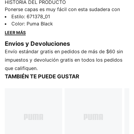
HISTORIA DEL PRODUCTO
Ponerse capas es muy fácil con esta sudadera con
capucha esencial. Los cordones externos te brindan
Estilo
:
671378_01
un ajuste personalizable, mientras que la marca PUMA
Color
:
Puma Black
de esta sudadera con capucha agrega un toque extra
LEER MÁS
de frescura a tu guardarropa.
Envios y Devoluciones
DETALLES
Envío estándar gratis en pedidos de más de $60 sin
68% algodón, 32% poliéster reciclado
Cuello en V con ajuste externo
impuestos y devolución gratis en todos los pedidos
Puños acanalados
que califiquen.
Manga larga
TAMBIÉN TE PUEDE GUSTAR
Calce regular
Detalles de la marca PUMA