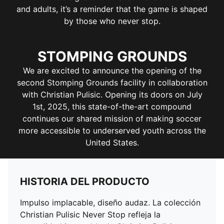
and adults, it’s a reminder that the game is shaped
Corte: Regular
by those who never stop.
Material principal: Tejido jacquard de doble vista
Longitud: Regular
Cintura: Mediana
STOMPING GROUNDS
Bolsillos: Bolsillo lateral
Detalles de la marca conjunta Christian Pulisic y PUMA
We are excited to announce the opening of the
.
second Stomping Grounds facility in collaboration
with Christian Pulisic. Opening its doors on July
1st, 2025, this state-of-the-art compound
continues our shared mission of making soccer
more accessible to underserved youth across the
United States.
HISTORIA DEL PRODUCTO
Impulso implacable, diseño audaz. La colección
Christian Pulisic Never Stop refleja la