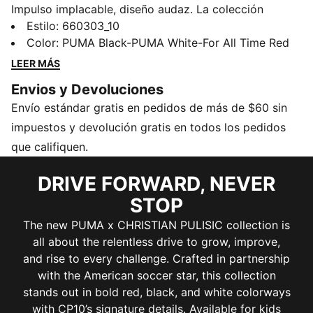
Impulso implacable, diseño audaz. La colección
Christian Pulisic Never Stop refleja la mentalidad
Estilo
:
660303_10
imparable de Christian Pulisic a través de estampados
Color
:
PUMA Black-PUMA White-For All Time Red
llamativos y prendas diseñadas para el rendimiento.
LEER MÁS
Desde prendas básicas de algodón suave hasta estilos
Envios y Devoluciones
de entrenamiento de alto rendimiento, cada pieza
Envío estándar gratis en pedidos de más de $60 sin
combina estampados inspirados en el ADN con la
energía de un día de partido. Diseñada para moverse,
impuestos y devolución gratis en todos los pedidos
diseñada para superar límites. Al igual que Christian
que califiquen.
Pulisic.
CARACTERÍSTICAS Y BENEFICIOS
DRIVE FORWARD, NEVER
dryCELL: Tecnología de alto rendimiento diseñada
STOP
para absorber la humedad del cuerpo y mantenerte
The new PUMA x CHRISTIAN PULISIC collection is
libre de sudor durante el ejercicio
all about the relentless drive to grow, improve,
Como parte del programa RE:FIBRE, esta prenda está
and rise to every challenge. Crafted in partnership
fabricada con al menos un 95 % de material reciclado
with the American soccer star, this collection
procedente de residuos textiles y otros materiales
stands out in bold red, black, and white colorways
usados.
with CP10’s signature details. Available for kids
DETALLES