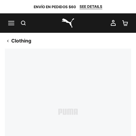
SEE DETAILS
ENVÍO EN PEDIDOS $60
BUSCAR
MI CUE
CA
PUMA.com
Clothing