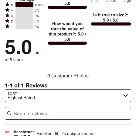
small
to size
large
5.0
between
Rated
5
100%
Rated
Too
4
0%
5
Is it true to size?
:
Rated
3
0%
4
small
stars
5.0
/ 5.0
Rated
2
0%
3
stars
How would you
by
and
Rated
1
0%
2
stars
rate the value of
by
100%
True
1
this product?
:
5.0
/
stars
by
5.0
0%
of
5.0
stars
to
by
0%
of
reviewers
by
size
0%
of
reviewers
out
0%
of
reviewers
of
of 5 stars
reviewers
reviewers
0 Customer Photos
1-1 of 1 Reviews
Search reviews…
SORT
Highest Rated
Manchester
Excellent fit, it’s unique and no