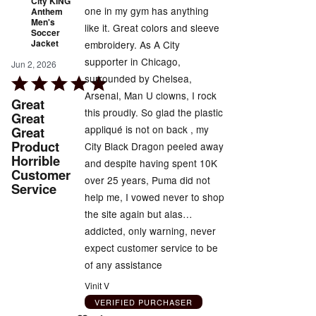
City KING
one in my gym has anything
Anthem
Men's
like it. Great colors and sleeve
Soccer
Jacket
embroidery. As A City
supporter in Chicago,
Jun 2, 2026
surrounded by Chelsea,
Rated
Arsenal, Man U clowns, I rock
5
Great
this proudly. So glad the plastic
out
Great
appliqué is not on back , my
Great
of
Product
City Black Dragon peeled away
5
Horrible
and despite having spent 10K
Customer
over 25 years, Puma did not
Service
help me, I vowed never to shop
the site again but alas…
addicted, only warning, never
expect customer service to be
of any assistance
Vinit V
VERIFIED PURCHASER