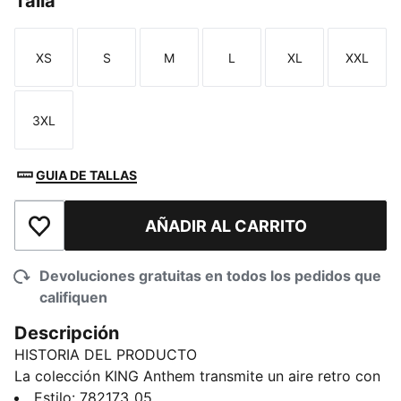
Talla
XS
S
M
L
XL
XXL
Talla
Talla
Talla
Talla
Talla
Talla
3XL
Talla
GUIA DE TALLAS
AÑADIR AL CARRITO
Añadir a la lista de deseos
Devoluciones gratuitas en todos los pedidos que
califiquen
Descripción
HISTORIA DEL PRODUCTO
La colección KING Anthem transmite un aire retro con
un toque moderno, y la llevan los jugadores durante
Estilo
:
782173_05