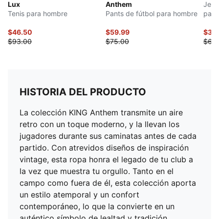
Lux
Anthem
Jers
Tenis para hombre
Pants de fútbol para hombre
para
$46.50
$59.99
$32
$93.00
$75.00
$65
HISTORIA DEL PRODUCTO
La colección KING Anthem transmite un aire
retro con un toque moderno, y la llevan los
jugadores durante sus caminatas antes de cada
partido. Con atrevidos diseños de inspiración
vintage, esta ropa honra el legado de tu club a
la vez que muestra tu orgullo. Tanto en el
campo como fuera de él, esta colección aporta
un estilo atemporal y un confort
contemporáneo, lo que la convierte en un
auténtico símbolo de lealtad y tradición.