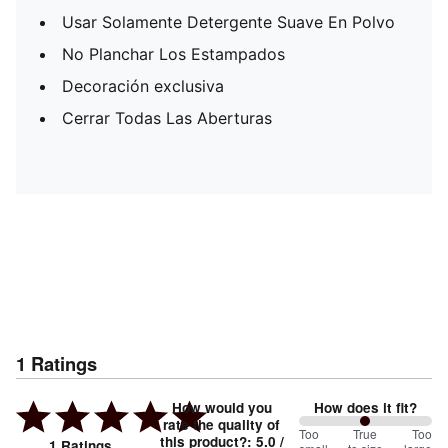
Usar Solamente Detergente Suave En Polvo
No Planchar Los Estampados
Decoración exclusiva
Cerrar Todas Las Aberturas
1
Ratings
How would you
How does it fit?
rate the quality of
100
Too
%
True
Too
this product?
:
5.0
/
1
Ratings