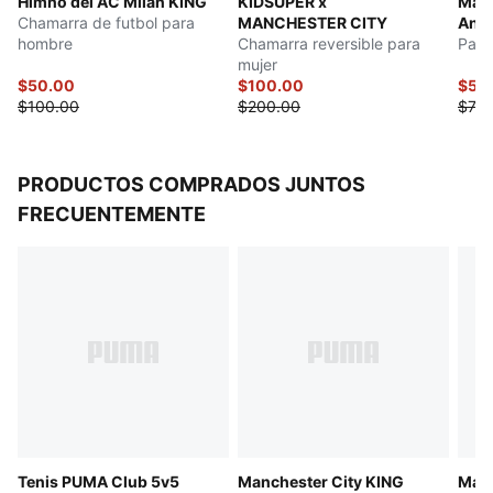
Himno del AC Milan KING
KIDSUPER x
Manc
Largo: Chamarra estándar
Chamarra de futbol para
MANCHESTER CITY
Ant
Detalles del Club y PUMA
hombre
Chamarra reversible para
Pant
mujer
$50.00
$100.00
$59
$100.00
$200.00
$75.
PRODUCTOS COMPRADOS JUNTOS
FRECUENTEMENTE
Tenis PUMA Club 5v5
Manchester City KING
Manc