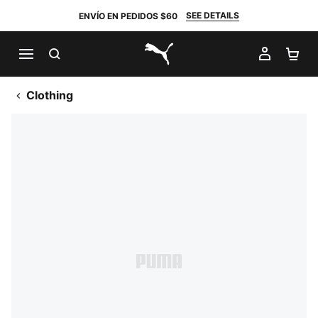
SEE DETAILS
ENVÍO EN PEDIDOS $60
BUSCAR
MI CUE
CA
PUMA.com
Clothing