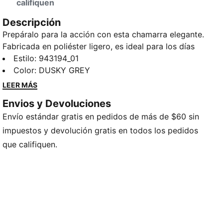
califiquen
Descripción
Prepáralo para la acción con esta chamarra elegante.
Fabricada en poliéster ligero, es ideal para los días
ajetreados, tanto si se dirige a un entrenamiento
Estilo
:
943194_01
deportivo como si se va de aventuras el fin de
Color
:
DUSKY GREY
semana. Los puños acanalados y el diseño con
LEER MÁS
cremallera aportan un toque deportivo, mientras que
Envios y Devoluciones
la energía característica de PUMA le mantiene a la
Envío estándar gratis en pedidos de más de $60 sin
vanguardia del juego.
impuestos y devolución gratis en todos los pedidos
que califiquen.