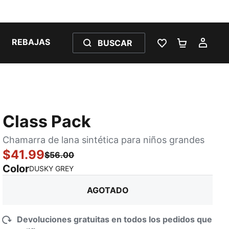
REBAJAS
BUSCAR
LISTA DE DESE
CARRITO 
MI C
Class Pack
Chamarra de lana sintética para niños grandes
$41.99
$56.00
Color
:
agotado
DUSKY GREY
AGOTADO
Devoluciones gratuitas en todos los pedidos que