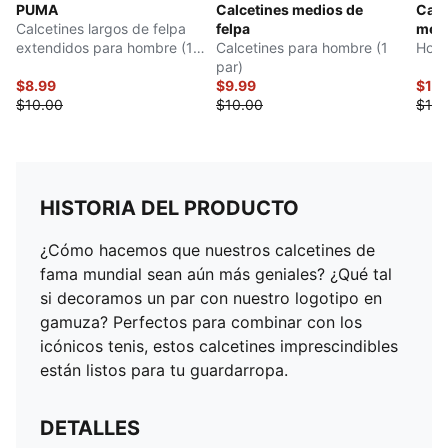
PUMA
Calcetines medios de
Calc
Calcetines largos de felpa
felpa
medi
extendidos para hombre (1
Calcetines para hombre (1
Homb
par)
par)
$8.99
$9.99
$12.
$10.00
$10.00
$14.
HISTORIA DEL PRODUCTO
¿Cómo hacemos que nuestros calcetines de
fama mundial sean aún más geniales? ¿Qué tal
si decoramos un par con nuestro logotipo en
gamuza? Perfectos para combinar con los
icónicos tenis, estos calcetines imprescindibles
están listos para tu guardarropa.
DETALLES