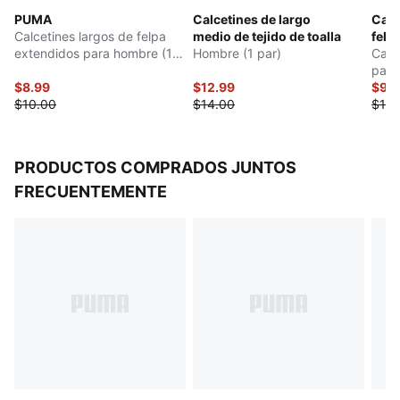
PUMA
Calcetines de largo
Calc
Calcetines largos de felpa
medio de tejido de toalla
felp
extendidos para hombre (1
Hombre (1 par)
Calc
par)
par)
$8.99
$12.99
$9.9
$10.00
$14.00
$10.
PRODUCTOS COMPRADOS JUNTOS
FRECUENTEMENTE