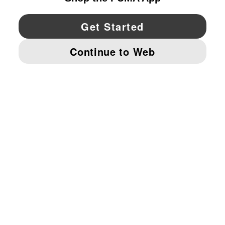
YouTube
Twitter
Pinterest
Instagram
Facebo
© PUMA NORTH AMERICA, INC.
IMPRINT AND LEGAL DATA