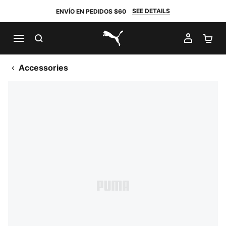
SEE DETAILS
ENVÍO EN PEDIDOS $60
BUSCAR
MI CUE
CA
PUMA.com
Accessories