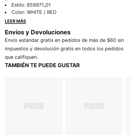
mundial sean aún más geniales? ¿Qué tal si decoramos
Estilo
:
859971_01
un par con nuestro logotipo en gamuza? Perfectos
Color
:
WHITE / RED
para combinar con los icónicos tenis, estos calcetines
LEER MÁS
imprescindibles están listos para tu guardarropa.
Envios y Devoluciones
DETALLES
Envío estándar gratis en pedidos de más de $60 sin
98 % poliéster, 2 % elastano
Contiene 1 par
impuestos y devolución gratis en todos los pedidos
Detalles de la marca PUMA
que califiquen.
TAMBIÉN TE PUEDE GUSTAR