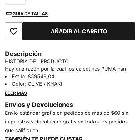
GUIA DE TALLAS
AÑADIR AL CARRITO
Añadir a la lista de deseos
Descripción
HISTORIA DEL PRODUCTO
Hay una razón por la cual los calcetines PUMA han
inspirado un comportamiento obsesivo en todo el
Estilo
:
859549_04
mundo. Son suaves. Cómodos. Puedes usarlos
Color
:
OLIVE / KHAKI
siempre. Y cuando te los pones, permanecen donde se
LEER MÁS
supone que deben permanecer.
Envios y Devoluciones
DETALLES
Envío estándar gratis en pedidos de más de $60 sin
Incluye 3 pares
Detalles de la marca PUMA
impuestos y devolución gratis en todos los pedidos
57 % poliéster, 24 % algodón, 14 % nailon, 5 %
que califiquen.
spandex
TAMBIÉN TE PUEDE GUSTAR