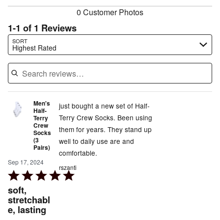
0 Customer Photos
1-1 of 1 Reviews
Search reviews…
SORT
Highest Rated
Men's
just bought a new set of Half-
Half-
Terry Crew Socks. Been using
Terry
Crew
them for years. They stand up
Socks
(3
well to daily use are and
Pairs)
comfortable.
Sep 17, 2024
rszanti
Rated
5
soft,
out
stretchabl
e, lasting
of