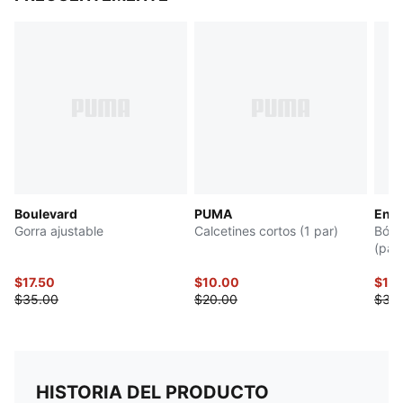
Boulevard
PUMA
Entr
Gorra ajustable
Calcetines cortos (1 par)
Bóxe
(paq
$17.50
$10.00
$15
$35.00
$20.00
$30
HISTORIA DEL PRODUCTO