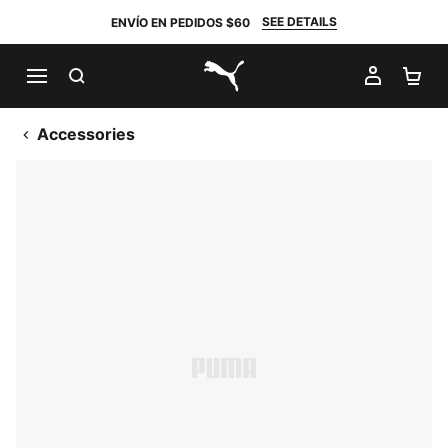
SEE DETAILS
ENVÍO EN PEDIDOS $60
BUSCAR
MI CUE
CA
PUMA.com
Accessories