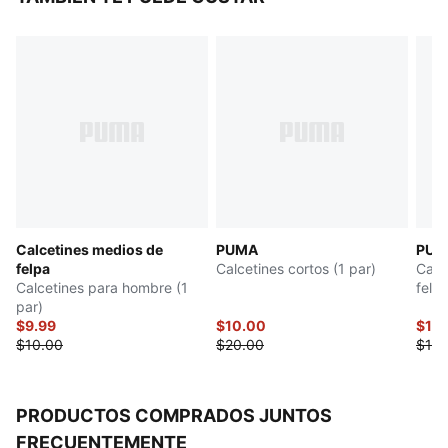
Calcetines medios de
PUMA
PUM
felpa
Calcetines cortos (1 par)
Calc
Calcetines para hombre (1
felp
par)
de 3
$9.99
$10.00
$10.
$10.00
$20.00
$12.
PRODUCTOS COMPRADOS JUNTOS
FRECUENTEMENTE