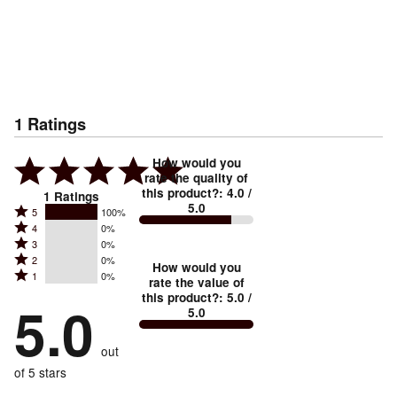
1
Ratings
How would you
rate the quality of
this product?
:
4.0
/
1
Ratings
5.0
Rated
5
100%
Rated
4
0%
5
Rated
3
0%
4
stars
Rated
2
0%
3
stars
How would you
by
Rated
1
0%
2
stars
rate the value of
by
100%
1
this product?
:
5.0
/
stars
by
5.0
0%
of
5.0
stars
by
0%
of
reviewers
by
0%
of
reviewers
out
0%
of
reviewers
of
of 5 stars
reviewers
reviewers