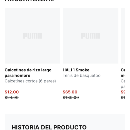
Calcetines de rizo largo
HALI 1 Smoke
Calc
para hombre
Tenis de basquetbol
medi
Calcetines cortos (6 pares)
Calc
pare
$12.00
$65.00
$9.9
$24.00
$130.00
$12.
HISTORIA DEL PRODUCTO