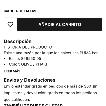
GUIA DE TALLAS
AÑADIR AL CARRITO
Añadir a la lista de deseos
Descripción
HISTORIA DEL PRODUCTO
Existe una razón por la que los calcetines PUMA han
inspirado un comportamiento obsesivo en todo el
Estilo
:
859550_05
mundo. Son suaves. Confortable Puedes usarlos
Color
:
OLIVE / KHAKI
infinitamente. Y cuando te los pones, se quedan
LEER MÁS
donde se supone que deben quedarse.
Envios y Devoluciones
DETALLES
Envío estándar gratis en pedidos de más de $60 sin
Detalles de la marca PUMA
Incluye 3 pares
impuestos y devolución gratis en todos los pedidos
Corte bajo
que califiquen.
TAMBIÉN TE PUEDE GUSTAR