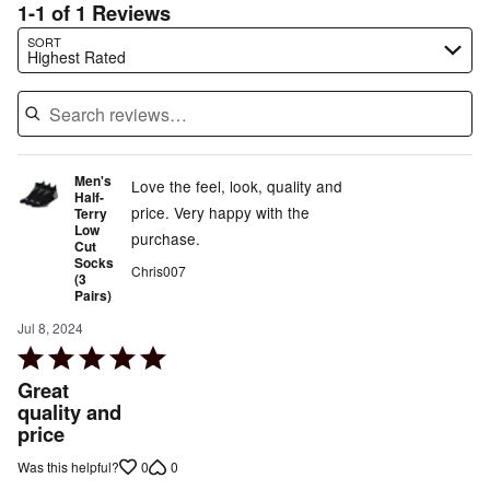
1-1 of 1 Reviews
Search reviews…
SORT
Highest Rated
Men's
Love the feel, look, quality and
Half-
price. Very happy with the
Terry
Low
purchase.
Cut
Socks
Chris007
(3
Pairs)
Jul 8, 2024
Rated
5
Great
out
quality and
price
of
5
0
0
Was this helpful?