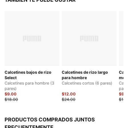
Calcetines bajos de rizo
Calcetines de rizo largo
Calc
Select
para hombre
medi
Calcetines para hombre (3
Calcetines cortos (6 pares)
Calc
pares)
pare
$9.00
$12.00
$9.
$18.00
$24.00
$18.
PRODUCTOS COMPRADOS JUNTOS
FRECUENTEMENTE