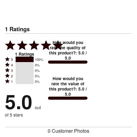
1
Ratings
How would you
rate the quality of
this product?
:
5.0
/
1
Ratings
5.0
Rated
5
100%
Rated
4
0%
5
Rated
3
0%
4
stars
Rated
2
0%
3
stars
How would you
by
Rated
1
0%
2
stars
rate the value of
by
100%
1
this product?
:
5.0
/
stars
by
5.0
0%
of
5.0
stars
by
0%
of
reviewers
by
0%
of
reviewers
out
0%
of
reviewers
of
of 5 stars
reviewers
reviewers
0 Customer Photos