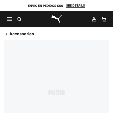
SEE DETAILS
ENVÍO EN PEDIDOS $60
BUSCAR
MI CUE
CA
PUMA.com
Accessories