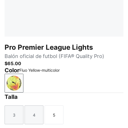
Pro Premier League Lights
Balón oficial de futbol (FIFA® Quality Pro)
$65.00
Color
Fluo Yellow-multicolor
Fluo Yellow-multicolor
Talla
3
4
5
Talla
Talla
Talla