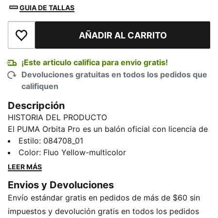
GUIA DE TALLAS
AÑADIR AL CARRITO
Añadir a la lista de deseos
¡Este articulo califica para envio gratis!
Devoluciones gratuitas en todos los pedidos que
califiquen
Descripción
HISTORIA DEL PRODUCTO
El PUMA Orbita Pro es un balón oficial con licencia de
la Premier League 25/26. Inspirado en noches
Estilo
:
084708_01
eléctricas bajo las luces, esta edición de alta
Color
:
Fluo Yellow-multicolor
visibilidad está diseñada para destacarse. Con 12
LEER MÁS
paneles perfectamente equilibrados y moldeado de
Envios y Devoluciones
alta frecuencia para mayor durabilidad y un tacto
Envío estándar gratis en pedidos de más de $60 sin
suave en cualquier clima, está diseñado para ser
protagonista y definir el partido.
impuestos y devolución gratis en todos los pedidos