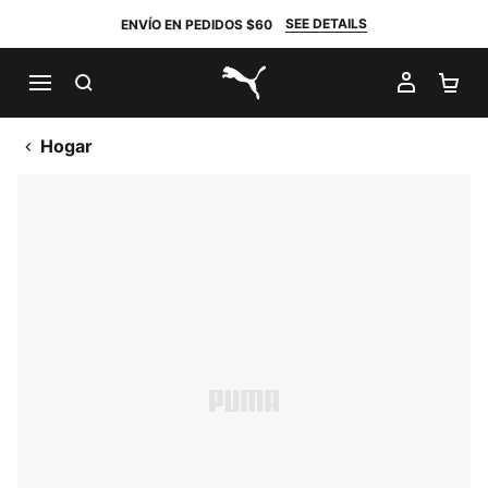
SEE DETAILS
ENVÍO EN PEDIDOS $60
BUSCAR
MI CUE
CA
PUMA.com
Hogar