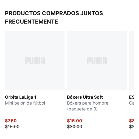
PRODUCTOS COMPRADOS JUNTOS
FRECUENTEMENTE
Orbita LaLiga 1
Bóxers Ultra Soft
ESS 
Mini balón de fútbol
Bóxers para hombre
Cami
(paquete de 3)
$7.50
$15.00
$8.9
$15.00
$30.00
$25.