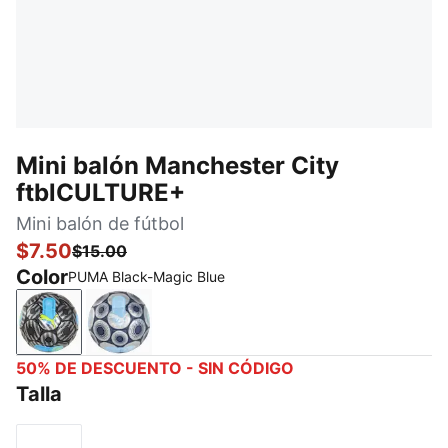
Mini balón Manchester City
ftblCULTURE+
Mini balón de fútbol
$7.50
$15.00
Color
PUMA Black-Magic Blue
PUMA Black-Magic Blue
Club Navy-Team Light Blue
50% DE DESCUENTO - SIN CÓDIGO
Talla