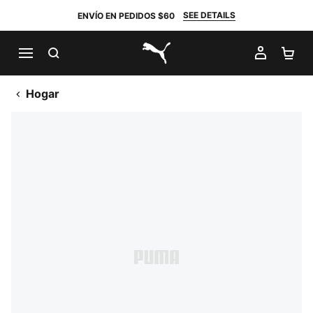
SEE DETAILS
ENVÍO EN PEDIDOS $60
BUSCAR
MI CUE
CA
PUMA.com
Hogar