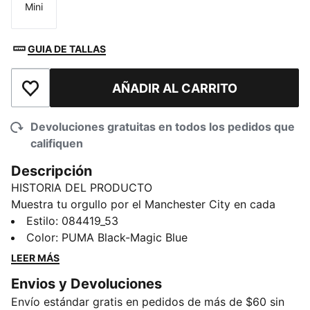
Mini
Talla
GUIA DE TALLAS
AÑADIR AL CARRITO
Añadir a la lista de deseos
Devoluciones gratuitas en todos los pedidos que
califiquen
Descripción
HISTORIA DEL PRODUCTO
Muestra tu orgullo por el Manchester City en cada
patada. Este mini balón oficial le permite a los
Estilo
:
084419_53
fanáticos mostrar su pasión por el equipo inglés con
Color
:
PUMA Black-Magic Blue
mucho estilo. Cuenta con 32 brillantes paneles
LEER MÁS
cosidos a máquina y va a hacerte sentir que estás
Envios y Devoluciones
jugando en el estadio.
Envío estándar gratis en pedidos de más de $60 sin
DETALLES