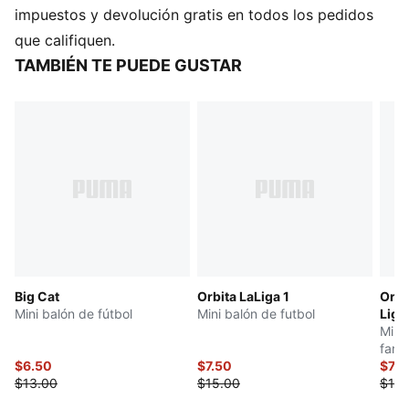
32 paneles
impuestos y devolución gratis en todos los pedidos
Costura a máquina
que califiquen.
Acabado de TPU brillante
TAMBIÉN TE PUEDE GUSTAR
Con la marca oficial del club
Detalles de la marca PUMA
Big Cat
Orbita LaLiga 1
Orbi
Mini balón de fútbol
Mini balón de futbol
Ligh
Mini
fans
$6.50
$7.50
$7.5
$13.00
$15.00
$15.